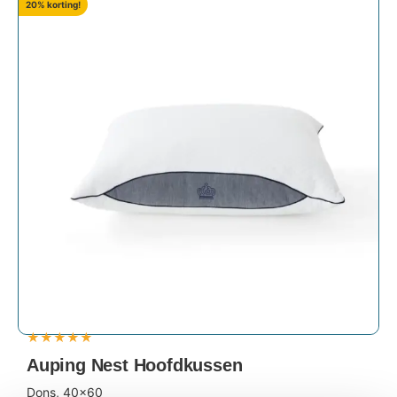
20% korting!
★
★
★
★
★
Auping Nest Hoofdkussen
Dons, 40x60