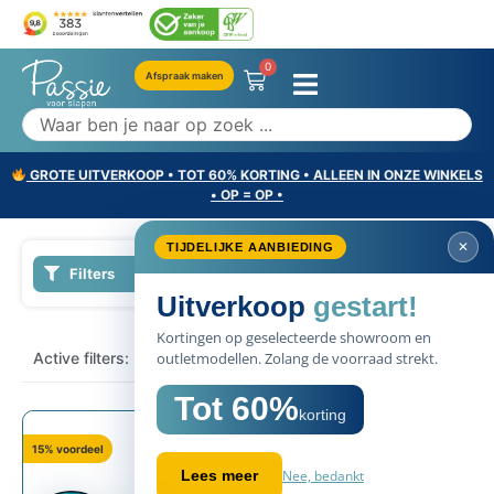
0
Afspraak maken
GROTE UITVERKOOP • TOT 60% KORTING • ALLEEN IN ONZE WINKELS
• OP = OP •
Filters
×
Active filters:
Zij
15% voordeel