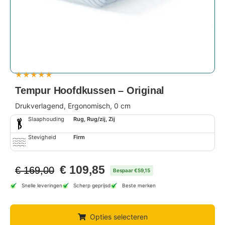
★
★
★
★
★
Tempur Hoofdkussen – Original
Drukverlagend, Ergonomisch, 0 cm
Slaaphouding
Rug, Rug/zij, Zij
Stevigheid
Firm
€
109,85
€
169,00
Bespaar €59,15
Snelle leveringen
Scherp geprijsd
Beste merken
Opties selecteren