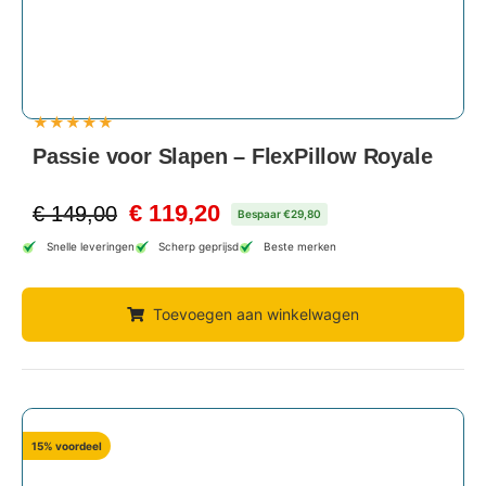
★
★
★
★
★
Passie voor Slapen – FlexPillow Royale
€
119,20
€
149,00
Bespaar €29,80
Snelle leveringen
Scherp geprijsd
Beste merken
Toevoegen aan winkelwagen
15% voordeel