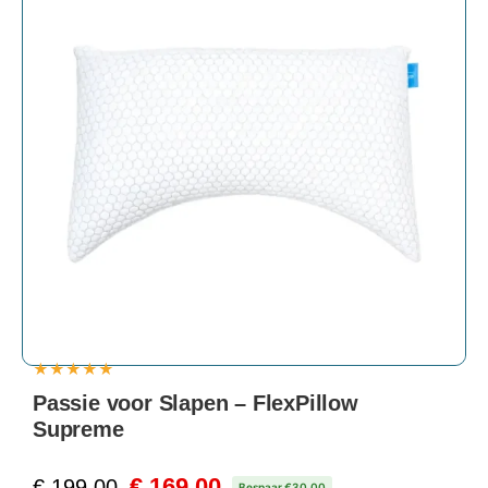
★
★
★
★
★
Passie voor Slapen – FlexPillow
Supreme
€
169,00
€
199,00
Bespaar €30,00