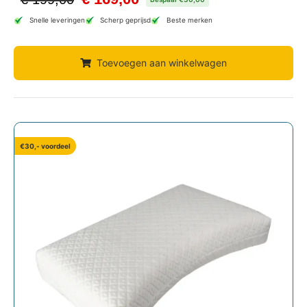
Snelle leveringen
Scherp geprijsd
Beste merken
Toevoegen aan winkelwagen
€30,- voordeel