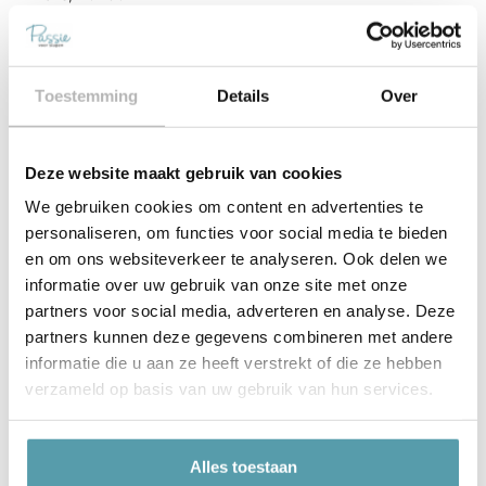
Slaaphouding
Buik, Buik/zij, Rug, Rug/zij, Zij
Stevigheid
Firm, Medium
Toestemming
Details
Over
€
103,20
€
129,00
Bespaar €25,80
Snelle leveringen
Scherp geprijsd
Beste merken
Deze website maakt gebruik van cookies
We gebruiken cookies om content en advertenties te
personaliseren, om functies voor social media te bieden
Opties selecteren
en om ons websiteverkeer te analyseren. Ook delen we
informatie over uw gebruik van onze site met onze
partners voor social media, adverteren en analyse. Deze
partners kunnen deze gegevens combineren met andere
informatie die u aan ze heeft verstrekt of die ze hebben
20% korting!
verzameld op basis van uw gebruik van hun services.
Alles toestaan