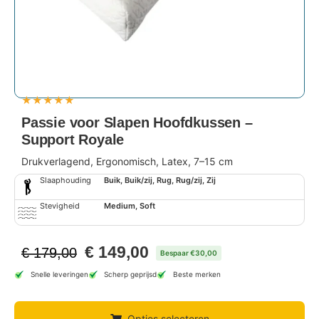
★
★
★
★
★
Passie voor Slapen Hoofdkussen –
Support Royale
Drukverlagend, Ergonomisch, Latex, 7–15 cm
Slaaphouding
Buik, Buik/zij, Rug, Rug/zij, Zij
Stevigheid
Medium, Soft
€
149,00
€
179,00
Bespaar €30,00
Snelle leveringen
Scherp geprijsd
Beste merken
Opties selecteren