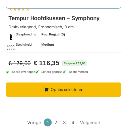
★
★
★
★
★
Tempur Hoofdkussen – Symphony
Drukverlagend, Ergonomisch, 0 cm
Slaaphouding
Rug, Rug/zij, Zij
Stevigheid
Medium
€
116,35
€
179,00
Bespaar €62,65
Snelle leveringen
Scherp geprijsd
Beste merken
Opties selecteren
Vorige
1
2
3
4
Volgende