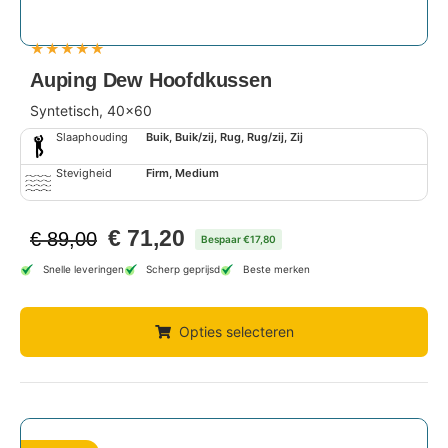
★
★
★
★
★
Auping Dew Hoofdkussen
Syntetisch, 40x60
Slaaphouding
Buik, Buik/zij, Rug, Rug/zij, Zij
Stevigheid
Firm, Medium
€
71,20
€
89,00
Bespaar €17,80
Snelle leveringen
Scherp geprijsd
Beste merken
Opties selecteren