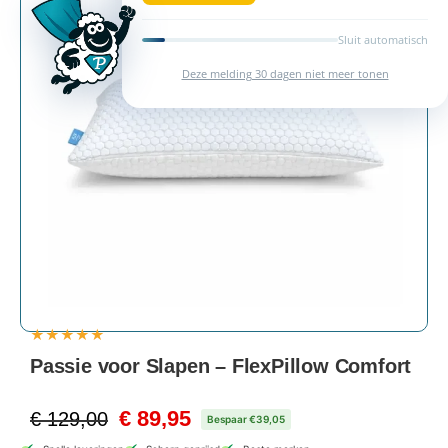
★
★
★
★
★
Passie voor Slapen – FlexPillow Comfort
€
89,95
€
129,00
Bespaar €39,05