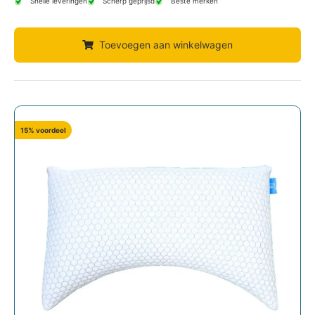
Snelle leveringen
Scherp geprijsd
Beste merken
Toevoegen aan winkelwagen
15% voordeel