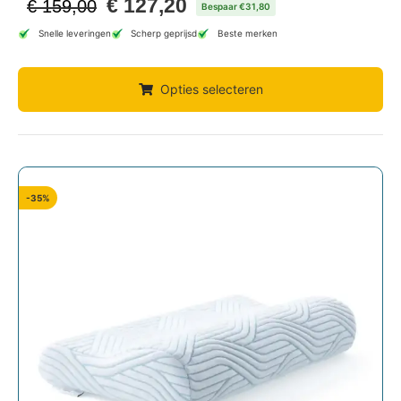
€
127,20
€
159,00
Bespaar €31,80
Snelle leveringen
Scherp geprijsd
Beste merken
Opties selecteren
-35%