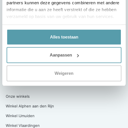
partners kunnen deze gegevens combineren met andere
Klantenservice
informatie die u aan ze heeft verstrekt of die ze hebben
Bezorg- en retour condities
verzameld op basis van uw gebruik van hun services.
Passie voor Slapen
Projecten
Alles toestaan
Werken bij Passie voor Slapen
Aanpassen
Over ons
Algemene Voorwaarden
Weigeren
Privacy Verklaring
Contact
Onze winkels
Winkel Alphen aan den Rijn
Winkel IJmuiden
Winkel Vlaardingen