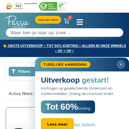
0
Afspraak maken
GROTE UITVERKOOP • TOT 60% KORTING • ALLEEN IN ONZE WINKELS
• OP = OP •
✕
TIJDELIJKE AANBIEDING
Filters
Uitverkoop
gestart!
Kortingen op geselecteerde showroom en
×
Active filters:
Luchtig dekbed
outletmodellen. Zolang de voorraad strekt.
Tot 60%
korting
Nee, bedankt
Lees meer