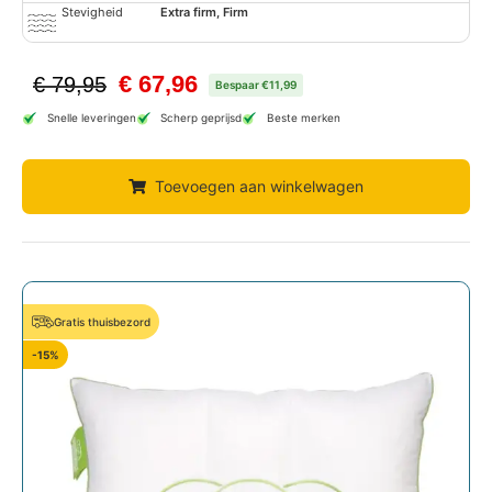
Stevigheid
Extra firm, Firm
€
67,96
€
79,95
Bespaar €11,99
Snelle leveringen
Scherp geprijsd
Beste merken
Toevoegen aan winkelwagen
Gratis thuisbezord
-15%