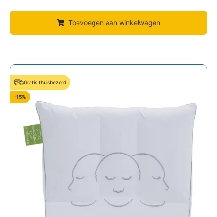
Toevoegen aan winkelwagen
Gratis thuisbezord
-15%