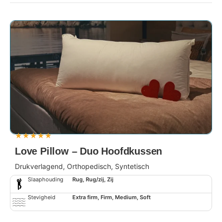
★
★
★
★
★
Love Pillow – Duo Hoofdkussen
Drukverlagend, Orthopedisch, Syntetisch
Slaaphouding
Rug, Rug/zij, Zij
Stevigheid
Extra firm, Firm, Medium, Soft