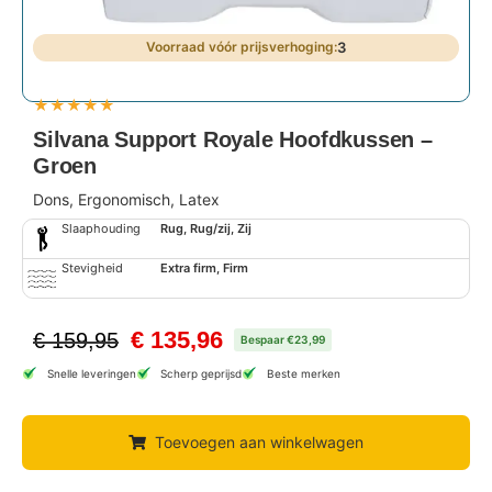
3
★
★
★
★
★
Silvana Support Royale Hoofdkussen –
Groen
Dons, Ergonomisch, Latex
Slaaphouding
Rug, Rug/zij, Zij
Stevigheid
Extra firm, Firm
€
135,96
€
159,95
Bespaar €23,99
Snelle leveringen
Scherp geprijsd
Beste merken
Toevoegen aan winkelwagen