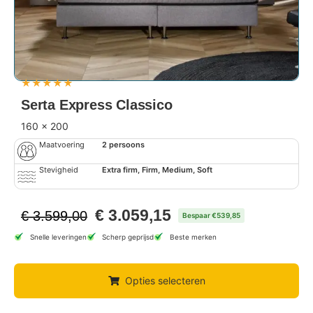
★
★
★
★
★
Serta Express Classico
160 x 200
Maatvoering
2 persoons
Stevigheid
Extra firm, Firm, Medium, Soft
€
3.059,15
€
3.599,00
Bespaar €539,85
Snelle leveringen
Scherp geprijsd
Beste merken
Opties selecteren