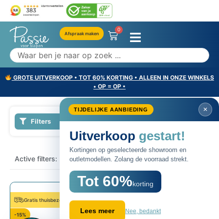
0
Afspraak maken
GROTE UITVERKOOP • TOT 60% KORTING • ALLEEN IN ONZE WINKELS
• OP = OP •
Filters
×
Active filters:
Extra firm
SALE
60%
Gratis thuisbezord
-15%