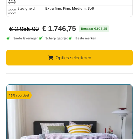
Stevigheid
Extra firm, Firm, Medium, Soft
€
1.746,75
€
2.055,00
Bespaar €308,25
Snelle leveringen
Scherp geprijsd
Beste merken
Opties selecteren
15% voordeel