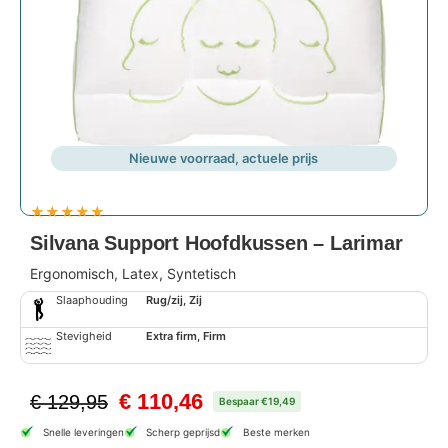
Nieuwe voorraad, actuele prijs
★
★
★
★
★
Silvana Support Hoofdkussen – Larimar
Ergonomisch, Latex, Syntetisch
Slaaphouding
Rug/zij, Zij
Stevigheid
Extra firm, Firm
€
110,46
€
129,95
Bespaar €19,49
Snelle leveringen
Scherp geprijsd
Beste merken