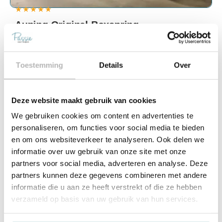
★
★
★
★
★
Auping Original Boxspring
140 x 200
Maatvoering
1 persoons, 2 persoons, Twijfelaar
Toestemming
Details
Over
Stevigheid
Extra firm, Firm, Medium, Soft
Deze website maakt gebruik van cookies
€
1.105,00
€
1.300,00
Bespaar €195,00
We gebruiken cookies om content en advertenties te
Snelle leveringen
Scherp geprijsd
Beste merken
personaliseren, om functies voor social media te bieden
en om ons websiteverkeer te analyseren. Ook delen we
Opties selecteren
informatie over uw gebruik van onze site met onze
partners voor social media, adverteren en analyse. Deze
partners kunnen deze gegevens combineren met andere
informatie die u aan ze heeft verstrekt of die ze hebben
verzameld op basis van uw gebruik van hun services.
15% voordeel