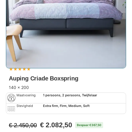
★
★
★
★
★
Auping Criade Boxspring
140 x 200
Maatvoering
1 persoons, 2 persoons, Twijfelaar
Stevigheid
Extra firm, Firm, Medium, Soft
€
2.082,50
€
2.450,00
Bespaar €367,50