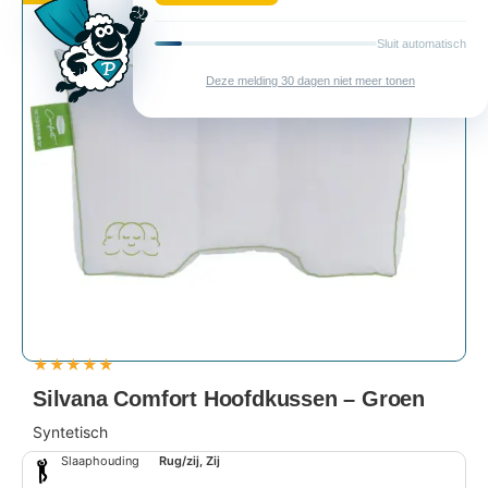
★
★
★
★
★
Silvana Comfort Hoofdkussen – Groen
Syntetisch
Slaaphouding
Rug/zij, Zij