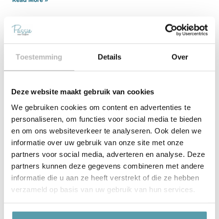
Carpe Diem: Pioniers In Innovatie
Het Contour Pocket-systeem van Carpe Diem Beds is
het resultaat van jarenlange ervaring en onderzoek en
een passie voor het
Toestemming
Details
Over
Read More »
Deze website maakt gebruik van cookies
We gebruiken cookies om content en advertenties te
personaliseren, om functies voor social media te bieden
en om ons websiteverkeer te analyseren. Ook delen we
Contact Ons
informatie over uw gebruik van onze site met onze
partners voor social media, adverteren en analyse. Deze
partners kunnen deze gegevens combineren met andere
informatie die u aan ze heeft verstrekt of die ze hebben
verzameld op basis van uw gebruik van hun services.