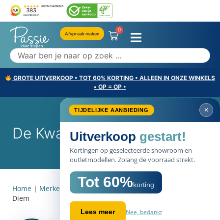
0
Afspraak maken
GROTE UITVERKOOP • TOT 60% KORTING • ALLEEN IN ONZE WINKELS
• OP = OP •
✕
TIJDELIJKE AANBIEDING
De Kwaliteit Van Carpe Diem
Uitverkoop
gestart!
Kortingen op geselecteerde showroom en
outletmodellen. Zolang de voorraad strekt.
Tot 60%
korting
Home
|
Merken
|
Carpe Diem
|
De kwaliteit van Carpe
Diem
Nee, bedankt
Lees meer