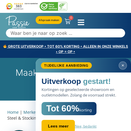
0
Afspraak maken
GROTE UITVERKOOP • TOT 60% KORTING • ALLEEN IN ONZE WINKELS
• OP = OP •
✕
TIJDELIJKE AANBIEDING
Maak Kennis Met Steel &
Uitverkoop
gestart!
Stockings
Kortingen op geselecteerde showroom en
outletmodellen. Zolang de voorraad strekt.
Tot 60%
korting
Home
|
Merken
|
Steel & Stockings
|
Maak kennis met
Steel & Stockings
Nee, bedankt
Lees meer