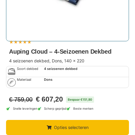
★
★
★
★
★
Auping Cloud – 4-Seizoenen Dekbed
4 seizoenen dekbed, Dons, 140 x 220
Soort dekbed
4 seizoenen dekbed
Materiaal
Dons
€
607,20
€
759,00
Bespaar €151,80
Snelle leveringen
Scherp geprijsd
Beste merken
Opties selecteren