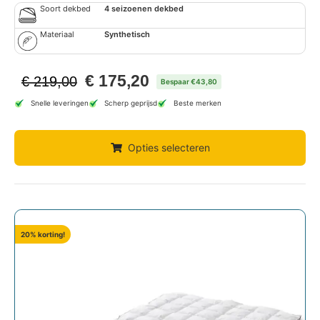
Soort dekbed
4 seizoenen dekbed
Materiaal
Synthetisch
€
175,20
€
219,00
Bespaar €43,80
Snelle leveringen
Scherp geprijsd
Beste merken
Opties selecteren
20% korting!