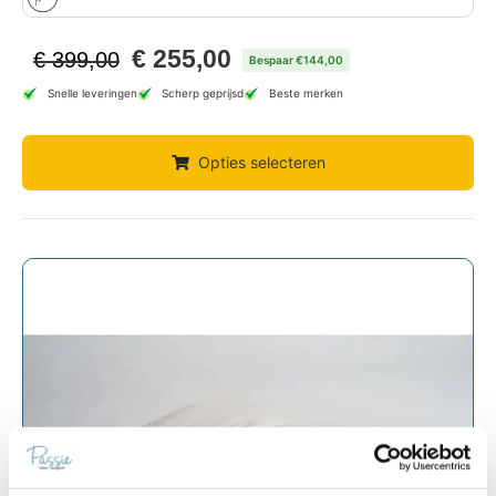
€
255,00
€
399,00
Bespaar €144,00
Snelle leveringen
Scherp geprijsd
Beste merken
Opties selecteren