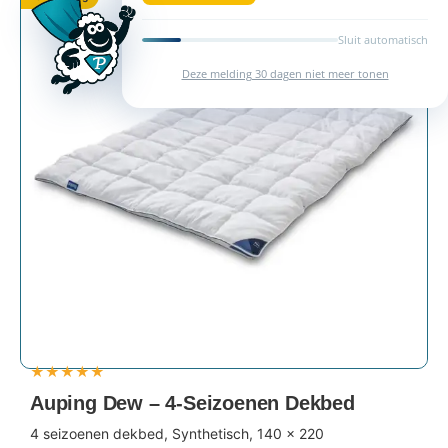
Sluit automatisch
Deze melding 30 dagen niet meer tonen
★
★
★
★
★
Auping Dew – 4-Seizoenen Dekbed
4 seizoenen dekbed, Synthetisch, 140 x 220