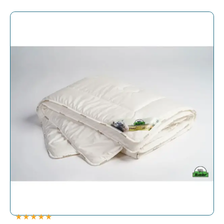
★
★
★
★
★