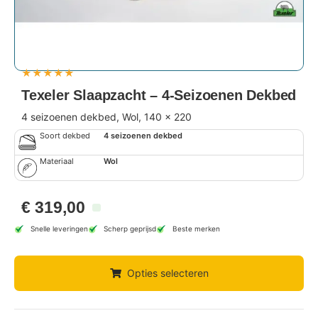
★
★
★
★
★
Texeler Slaapzacht – 4-Seizoenen Dekbed
4 seizoenen dekbed, Wol, 140 x 220
Soort dekbed
4 seizoenen dekbed
Materiaal
Wol
€
319,00
Snelle leveringen
Scherp geprijsd
Beste merken
Opties selecteren