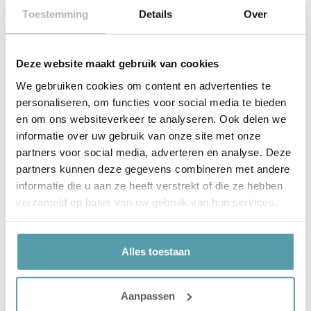
Toestemming
Details
Over
Deze website maakt gebruik van cookies
We gebruiken cookies om content en advertenties te
personaliseren, om functies voor social media te bieden
en om ons websiteverkeer te analyseren. Ook delen we
informatie over uw gebruik van onze site met onze
★
★
★
★
★
partners voor social media, adverteren en analyse. Deze
Texeler Puur Natuur – 4-Seizoenen
partners kunnen deze gegevens combineren met andere
Dekbed
informatie die u aan ze heeft verstrekt of die ze hebben
4 seizoenen dekbed, Wol, 140 x 220
verzameld op basis van uw gebruik van hun services.
Soort dekbed
4 seizoenen dekbed
Materiaal
Wol
Alles toestaan
€
229,00
Aanpassen
Snelle leveringen
Scherp geprijsd
Beste merken