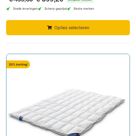
Snelle leveringen
Scherp geprijsd
Beste merken
Opties selecteren
20% korting!