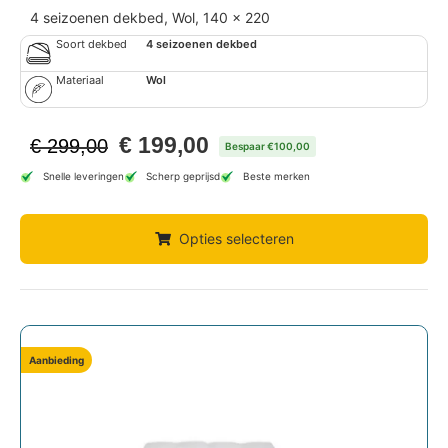
4 seizoenen dekbed, Wol, 140 x 220
Soort dekbed
4 seizoenen dekbed
Materiaal
Wol
€
199,00
€
299,00
Bespaar €100,00
Snelle leveringen
Scherp geprijsd
Beste merken
Opties selecteren
Aanbieding