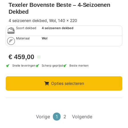
Texeler Bovenste Beste – 4-Seizoenen
Dekbed
4 seizoenen dekbed, Wol, 140 x 220
Soort dekbed
4 seizoenen dekbed
Materiaal
Wol
€
459,00
Snelle leveringen
Scherp geprijsd
Beste merken
Opties selecteren
Vorige
1
2
Volgende