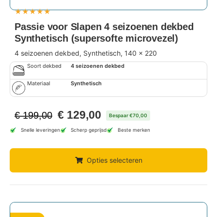
★
★
★
★
★
Passie voor Slapen 4 seizoenen dekbed
Synthetisch (supersofte microvezel)
4 seizoenen dekbed, Synthetisch, 140 x 220
Soort dekbed
4 seizoenen dekbed
Materiaal
Synthetisch
€
129,00
€
199,00
Bespaar €70,00
Snelle leveringen
Scherp geprijsd
Beste merken
Opties selecteren