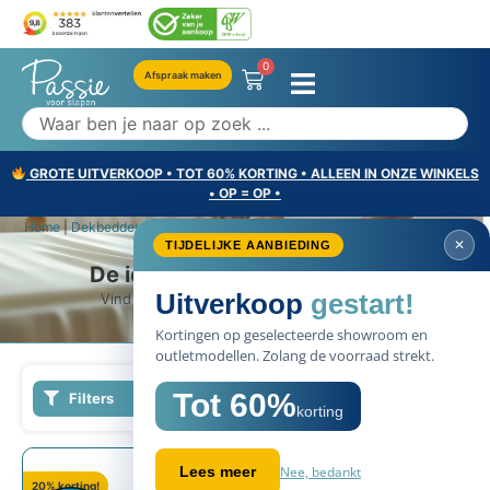
0
Afspraak maken
GROTE UITVERKOOP • TOT 60% KORTING • ALLEEN IN ONZE WINKELS
• OP = OP •
Home
|
Dekbedden
|
4 seizoenen dekbed
✕
TIJDELIJKE AANBIEDING
4 seizoenen dekbed
De ideale temperatuur in bed
Uitverkoop
gestart!
Vind het dekbed dat jou goed doet slapen
Kortingen op geselecteerde showroom en
outletmodellen. Zolang de voorraad strekt.
Tot 60%
Filters
korting
Nee, bedankt
Lees meer
20% korting!