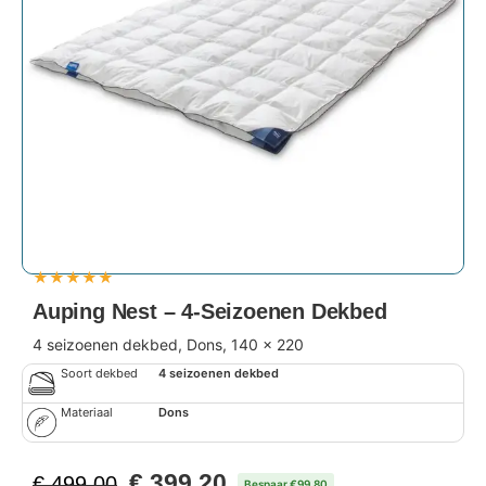
★
★
★
★
★
Auping Nest – 4-Seizoenen Dekbed
4 seizoenen dekbed, Dons, 140 x 220
Soort dekbed
4 seizoenen dekbed
Materiaal
Dons
€
399,20
€
499,00
Bespaar €99,80