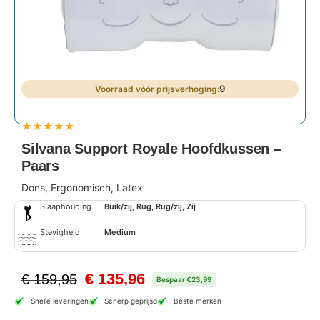
9
★
★
★
★
★
Silvana Support Royale Hoofdkussen –
Paars
Dons, Ergonomisch, Latex
Slaaphouding
Buik/zij, Rug, Rug/zij, Zij
Stevigheid
Medium
€
135,96
€
159,95
Bespaar €23,99
Snelle leveringen
Scherp geprijsd
Beste merken