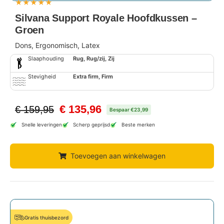
★
★
★
★
★
Silvana Support Royale Hoofdkussen –
Groen
Dons, Ergonomisch, Latex
Slaaphouding
Rug, Rug/zij, Zij
Stevigheid
Extra firm, Firm
€
135,96
€
159,95
Bespaar €23,99
Snelle leveringen
Scherp geprijsd
Beste merken
Toevoegen aan winkelwagen
Gratis thuisbezord