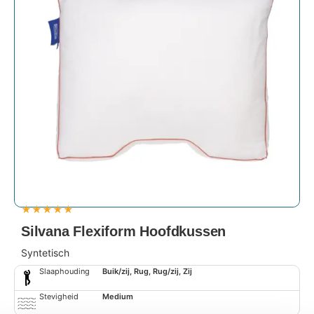
★
★
★
★
★
Silvana Flexiform Hoofdkussen
Syntetisch
Slaaphouding
Buik/zij, Rug, Rug/zij, Zij
Stevigheid
Medium