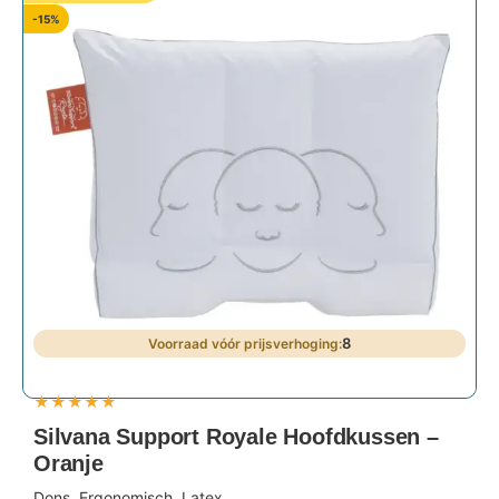
-15%
8
★
★
★
★
★
Silvana Support Royale Hoofdkussen –
Oranje
Dons, Ergonomisch, Latex