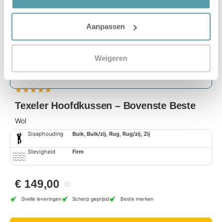
Aanpassen
Weigeren
★
★
★
★
★
Texeler Hoofdkussen – Bovenste Beste
Wol
Slaaphouding
Buik, Buik/zij, Rug, Rug/zij, Zij
Stevigheid
Firm
€
149,00
Snelle leveringen
Scherp geprijsd
Beste merken