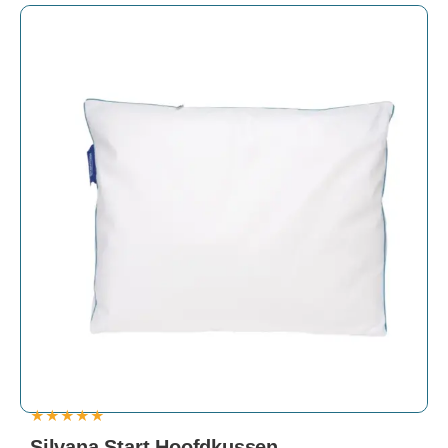
★
★
★
★
★
Silvana Start Hoofdkussen