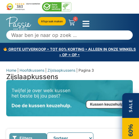
0
Afspraak maken
GROTE UITVERKOOP • TOT 60% KORTING • ALLEEN IN ONZE WINKELS
• OP = OP •
Home
|
Hoofdkussens
|
Zijslaapkussens
|
Pagina 3
Zijslaapkussens
SALE
60%
Filters