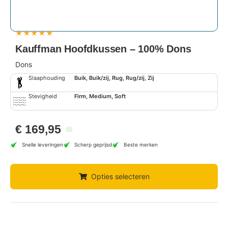
★
★
★
★
★
Kauffman Hoofdkussen – 100% Dons
Dons
Slaaphouding
Buik, Buik/zij, Rug, Rug/zij, Zij
Stevigheid
Firm, Medium, Soft
€
169,95
Snelle leveringen
Scherp geprijsd
Beste merken
Opties selecteren