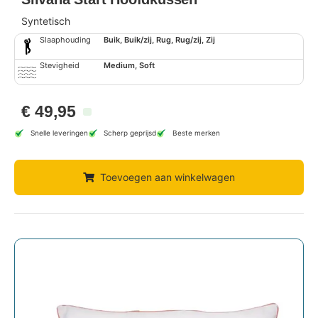
Syntetisch
Slaaphouding
Buik, Buik/zij, Rug, Rug/zij, Zij
Stevigheid
Medium, Soft
€
49,95
Snelle leveringen
Scherp geprijsd
Beste merken
Toevoegen aan winkelwagen