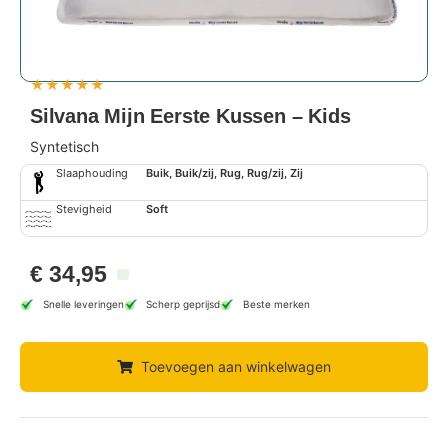
★
★
★
★
★
Silvana Mijn Eerste Kussen – Kids
Syntetisch
Slaaphouding
Buik, Buik/zij, Rug, Rug/zij, Zij
Stevigheid
Soft
€
34,95
Snelle leveringen
Scherp geprijsd
Beste merken
Toevoegen aan winkelwagen