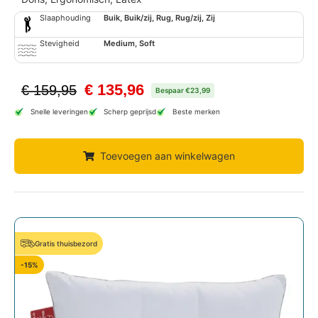
Slaaphouding
Buik, Buik/zij, Rug, Rug/zij, Zij
Stevigheid
Medium, Soft
€
135,96
€
159,95
Bespaar €23,99
Snelle leveringen
Scherp geprijsd
Beste merken
Toevoegen aan winkelwagen
Gratis thuisbezord
-15%