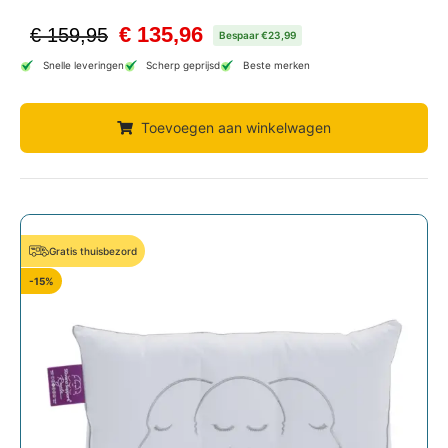
€
135,96
€
159,95
Bespaar €23,99
Snelle leveringen
Scherp geprijsd
Beste merken
Toevoegen aan winkelwagen
Gratis thuisbezord
-15%