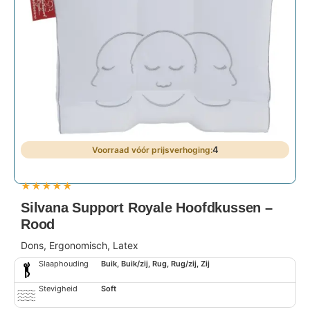
4
★
★
★
★
★
Silvana Support Royale Hoofdkussen –
Rood
Dons, Ergonomisch, Latex
Slaaphouding
Buik, Buik/zij, Rug, Rug/zij, Zij
Stevigheid
Soft