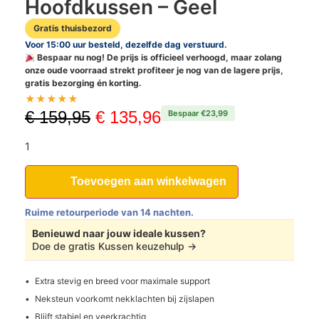
Hoofdkussen – Geel
Gratis thuisbezord
Voor 15:00 uur besteld, dezelfde dag verstuurd.
Bespaar nu nog! De prijs is officieel verhoogd, maar zolang
onze oude voorraad strekt profiteer je nog van de lagere prijs,
gratis bezorging én korting.
★
★
★
★
★
€
159,95
€
135,96
Bespaar €23,99
1
Toevoegen aan winkelwagen
Ruime retourperiode van 14 nachten.
Benieuwd naar jouw ideale kussen?
Doe de gratis Kussen keuzehulp
→
Extra stevig en breed voor maximale support
Neksteun voorkomt nekklachten bij zijslapen
Blijft stabiel en veerkrachtig