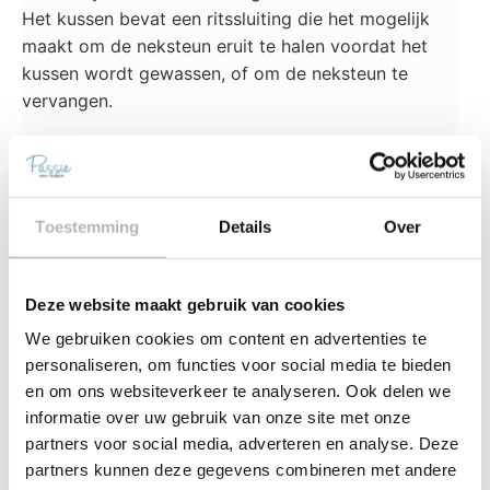
Het kussen bevat een ritssluiting die het mogelijk
maakt om de neksteun eruit te halen voordat het
kussen wordt gewassen, of om de neksteun te
vervangen.
Welk kussen past bij mij?
Niemand is hetzelfde, er is daarom dus ook niet een
hoofdkussen waar iedereen lekker op slaapt. Om
Toestemming
Details
Over
een hoofdkussen te vinden wat zo goed mogelijk bij
jou past raden we je aan om onze
kussenwijzer
in
te vullen. Deze helpt jou bij het vinden van een
Deze website maakt gebruik van cookies
hoofdkussen wat past bij jou en jouw slaap-
We gebruiken cookies om content en advertenties te
voorkeuren. Toch liever advies van een van onze
personaliseren, om functies voor social media te bieden
slaapexperts? Maak dan een
afspr
aak
of kom even
en om ons websiteverkeer te analyseren. Ook delen we
langs in onze winkel in
IJmuiden
of
Alphen aan den
informatie over uw gebruik van onze site met onze
Rijn
.
partners voor social media, adverteren en analyse. Deze
partners kunnen deze gegevens combineren met andere