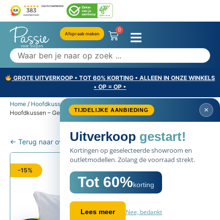
0
Afspraak maken
GROTE UITVERKOOP • TOT 60% KORTING • ALLEEN IN ONZE WINKELS
• OP = OP •
Home
/
Hoofdkussens
/
Hoofdkussen 60x70
/ Silvana Support Royale
✕
TIJDELIJKE AANBIEDING
Hoofdkussen – Geel
Uitverkoop
gestart!
← Terug naar overzicht
Kortingen op geselecteerde showroom en
outletmodellen. Zolang de voorraad strekt.
-15%
Tot 60%
korting
Nee, bedankt
Lees meer