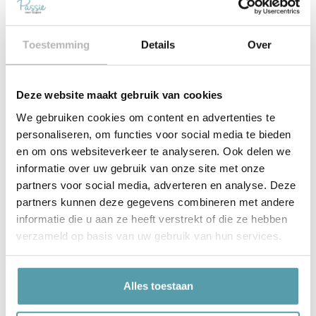
Toestemming
Details
Over
Deze website maakt gebruik van cookies
We gebruiken cookies om content en advertenties te
personaliseren, om functies voor social media te bieden
Avek Ninenty boxspring
Passie voor Slapen VLD
en om ons websiteverkeer te analyseren. Ook delen we
– 180×210 (Vlaardingen)
01 – 180×200
(Vlaardingen)
informatie over uw gebruik van onze site met onze
€
2.495,00
€
1.695,00
€
3.195,00
€
2.295,00
partners voor social media, adverteren en analyse. Deze
partners kunnen deze gegevens combineren met andere
Toevoegen aan winkelwagen
Toevoegen aan winkelwagen
informatie die u aan ze heeft verstrekt of die ze hebben
verzameld op basis van uw gebruik van hun services.
Alles toestaan