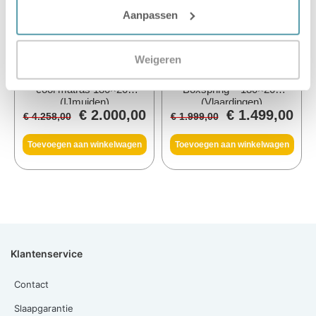
Aanpassen
Weigeren
Ledikant Kinks met Feel
Passie voor Slapen 600
cool matras 180×200
Boxspring – 180×200
(IJmuiden)
(Vlaardingen)
€
2.000,00
€
1.499,00
€
4.258,00
€
1.999,00
Toevoegen aan winkelwagen
Toevoegen aan winkelwagen
Klantenservice
Contact
Slaapgarantie