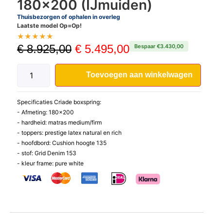
180×200 (IJmuiden)
Thuisbezorgen of ophalen in overleg
Laatste model Op=Op!
★
★
★
★
★
€
8.925,00
€
5.495,00
Bespaar €3.430,00
Toevoegen aan winkelwagen
Specificaties Criade boxspring:
- Afmeting: 180x200
- hardheid: matras medium/firm
- toppers: prestige latex natural en rich
- hoofdbord: Cushion hoogte 135
- stof: Grid Denim 153
- kleur frame: pure white