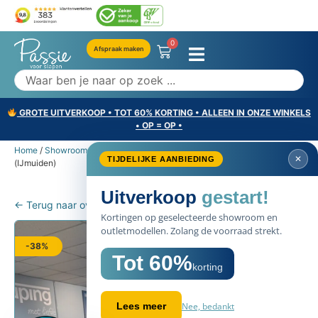
0
Afspraak maken
GROTE UITVERKOOP • TOT 60% KORTING • ALLEEN IN ONZE WINKELS
• OP = OP •
Home
/
Showroommodellen
/ Auping Criade boxspring 180×200
✕
TIJDELIJKE AANBIEDING
(IJmuiden)
Uitverkoop
gestart!
← Terug naar overzicht
Kortingen op geselecteerde showroom en
outletmodellen. Zolang de voorraad strekt.
-38%
Tot 60%
korting
Nee, bedankt
Lees meer