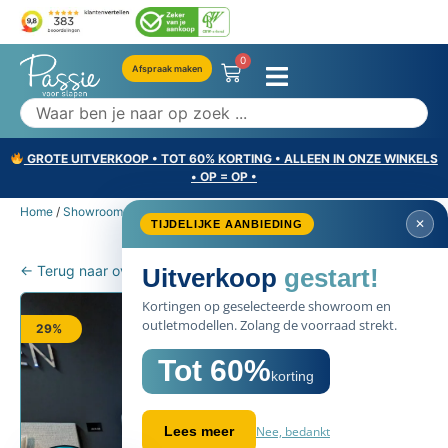
0
Afspraak maken
GROTE UITVERKOOP • TOT 60% KORTING • ALLEEN IN ONZE WINKELS
• OP = OP •
Home
/
Showroommodellen
/ Aya of Sweden 05 – 210×210 (Vlaardingen)
✕
TIJDELIJKE AANBIEDING
← Terug naar overzicht
Uitverkoop
gestart!
Kortingen op geselecteerde showroom en
outletmodellen. Zolang de voorraad strekt.
29%
Tot 60%
korting
Nee, bedankt
Lees meer