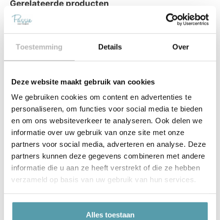
Gerelateerde producten
Toestemming
Details
Over
Deze website maakt gebruik van cookies
We gebruiken cookies om content en advertenties te
personaliseren, om functies voor social media te bieden
en om ons websiteverkeer te analyseren. Ook delen we
Passie Slaapbank
Passie voor Slapen
informatie over uw gebruik van onze site met onze
Deluxe – inclusief matras
Boxspring 1900 –
partners voor social media, adverteren en analyse. Deze
120×190 (Vlaardingen)
Elektrisch – 180×200
€
1.695,00
€
2.595,00
(Vlaardingen)
€
2.195,00
€
3.345,00
partners kunnen deze gegevens combineren met andere
informatie die u aan ze heeft verstrekt of die ze hebben
Toevoegen aan winkelwagen
Toevoegen aan winkelwagen
verzameld op basis van uw gebruik van hun services.
Alles toestaan