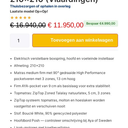
Thuisbezorgen of ophalen in overleg
Laatste model Op=Op!
★
★
★
★
★
€
16.940,00
€
11.950,00
Bespaar €4.990,00
Toevoegen aan winkelwagen
Elektrisch verstelbare boxspring, hoofd en voeteinde instelbaar
Afmeting: 210x210
Matras medium firm met 90° gedraaide High Performance
pocketveren met 3 zones, 13 cm hoog
Firm AYA-pocket van 9 cm als basislaag voor extra stabiliteit
Topmatras: ZipTop Zoned Talalay natuurlatex, 5 cm, 3 zones
ZipTop systeem: topmatras, molton en hoeslaken worden
vastgeritst en verschuiven nooit
Stof: Bouclé White, 90% gerecycled polyester
Hoofdbord Posh — controleer omschrijving bij Aya of Sweden
Linak-motoren met knelbeveiliging