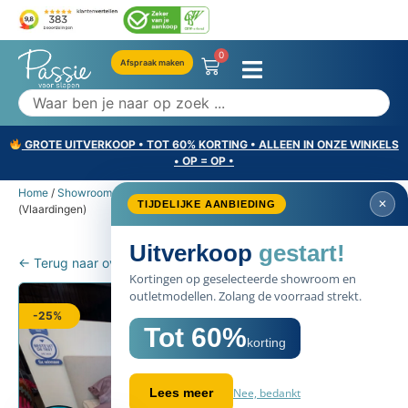
0
Afspraak maken
GROTE UITVERKOOP • TOT 60% KORTING • ALLEEN IN ONZE WINKELS
• OP = OP •
Home
/
Showroommodellen
/ Auping Original Boxspring 180×200
✕
TIJDELIJKE AANBIEDING
(Vlaardingen)
Uitverkoop
gestart!
← Terug naar overzicht
Kortingen op geselecteerde showroom en
outletmodellen. Zolang de voorraad strekt.
-25%
Tot 60%
korting
Nee, bedankt
Lees meer