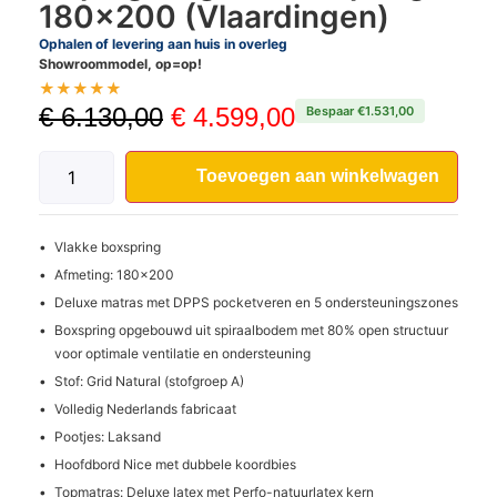
180×200 (Vlaardingen)
Ophalen of levering aan huis in overleg
Showroommodel, op=op!
★
★
★
★
★
€
6.130,00
€
4.599,00
Bespaar €1.531,00
Toevoegen aan winkelwagen
Vlakke boxspring
Afmeting: 180x200
Deluxe matras met DPPS pocketveren en 5 ondersteuningszones
Boxspring opgebouwd uit spiraalbodem met 80% open structuur
voor optimale ventilatie en ondersteuning
Stof: Grid Natural (stofgroep A)
Volledig Nederlands fabricaat
Pootjes: Laksand
Hoofdbord Nice met dubbele koordbies
Topmatras: Deluxe latex met Perfo-natuurlatex kern