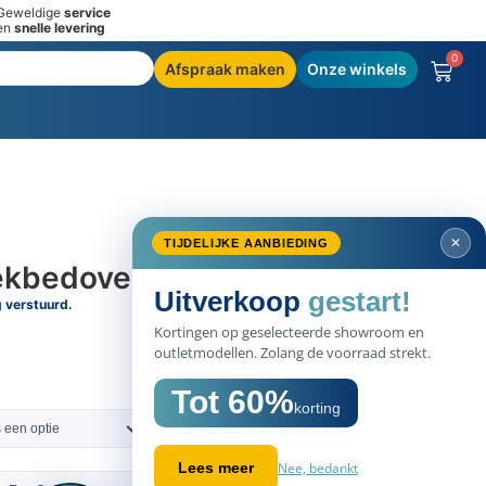
Geweldige
service
en
snelle levering
0
Afspraak maken
Onze winkels
✕
TIJDELIJKE AANBIEDING
ekbedovertrek – Ravel
Uitverkoop
gestart!
g verstuurd.
Kortingen op geselecteerde showroom en
outletmodellen. Zolang de voorraad strekt.
Tot 60%
korting
 een optie
Nee, bedankt
Lees meer