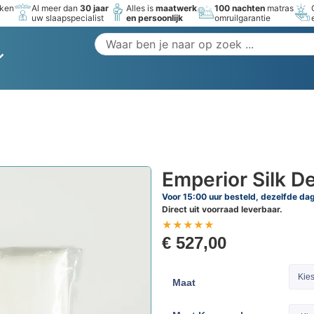
rken
Al meer dan
30 jaar
Alles is
maatwerk
100 nachten
matras
uw slaapspecialist
en persoonlijk
omruilgarantie
Emperior Silk D
Voor 15:00 uur besteld, dezelfde da
Direct uit voorraad leverbaar.
★
★
★
★
★
€
527,00
Kies
Maat