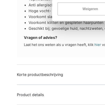
Anti allergisch, ideaal bij huisstofmijt, ge
Weigeren
Hoge vocht- en warmte regulatie, niet te 
Voorkomt slaapvouwen, uit slaapvouwen o
Voorkomt klitten en gespleten haarpunten
Geschikt bij; gevoelige huid, nachtzweten,
Vragen of advies?
Laat het ons weten als u vragen heeft, klik
hier
vo
Korte productbeschrijving
Product details