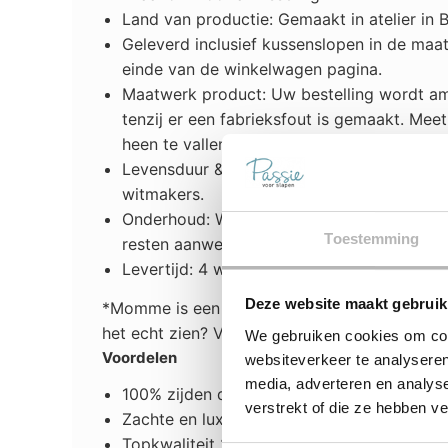
Land van productie: Gemaakt in atelier in B
Geleverd inclusief kussenslopen in de m
einde van de winkelwagen pagina.
Maatwerk product: Uw bestelling wordt am
tenzij er een fabrieksfout is gemaakt. Me
heen te vallen.
Levensduur & Garantie:
1 Jaar fabrieksgar
witmakers.
Onderhoud: Wasbaar op 30ºC, zijde/wolwa
Toestemming
resten aanwezig zijn van normaal wasmidd
Levertijd: 4 weken
Deze website maakt gebruik
*Momme is een gewichtsaanduiding die de kwa
het echt zien? Vraag een gratis stofstaal a
We gebruiken cookies om cont
Voordelen
websiteverkeer te analyseren
media, adverteren en analys
100% zijden dekbedovertrek + kussensloo
verstrekt of die ze hebben v
Zachte en luxe gevoel, heerlijke slaapbelev
Topkwaliteit 22 momme