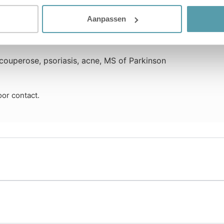
voelige huid en astma
Aanpassen
warm en niet te koud
ntstaan rimpels
 couperose, psoriasis, acne, MS of Parkinson
or contact.