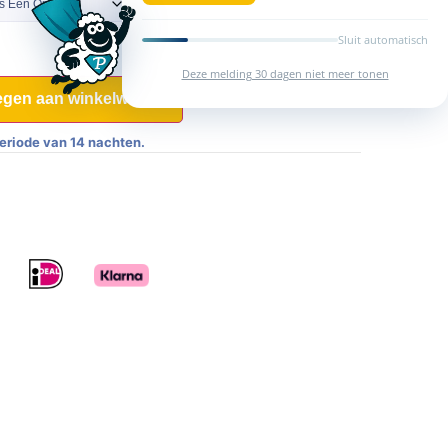
Sluit automatisch
Deze melding 30 dagen niet meer tonen
gen aan winkelwagen
eriode van 14 nachten.