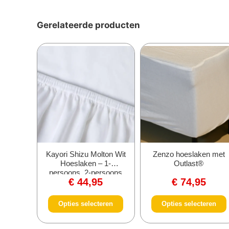
Gerelateerde producten
Kayori Shizu Molton Wit
Zenzo hoeslaken met
Hoeslaken – 1-
Outlast®
persoons, 2-persoons
€
44,95
€
74,95
en twijfelaar
Opties selecteren
Opties selecteren