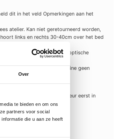
ld dit in het veld Opmerkingen aan het
s atelier. Kan niet geretourneerd worden,
 hoort links en rechts 30-40cm over het bed
ebruik zijdewasmiddel zonder optische
ers. Er mogen in de wasmachine geen
Over
hoge kwaliteit.
** Wilt u de kleur eerst in
 media te bieden en om ons
ze partners voor social
nformatie die u aan ze heeft