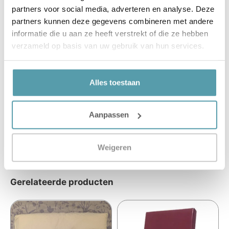
Neem gerust contact op met de slaapexperts van
partners voor social media, adverteren en analyse. Deze
Passie voor Slapen. Zij helpen je graag bij het vinden
partners kunnen deze gegevens combineren met andere
van het perfecte hoeslaken.
informatie die u aan ze heeft verstrekt of die ze hebben
verzameld op basis van uw gebruik van hun services.
Alles toestaan
Korte productbeschrijving
Aanpassen
Product details
Weigeren
Gerelateerde producten