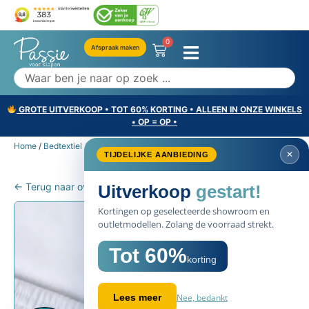
0
Afspraak maken
GROTE UITVERKOOP • TOT 60% KORTING • ALLEEN IN ONZE WINKELS
• OP = OP •
Home
/
Bedtextiel
/
Hoeslakens
/ Kayori Hoeslaken Saiko – Matras
✕
TIJDELIJKE AANBIEDING
← Terug naar overzicht
Uitverkoop
gestart!
Kortingen op geselecteerde showroom en
outletmodellen. Zolang de voorraad strekt.
Tot 60%
korting
Nee, bedankt
Lees meer