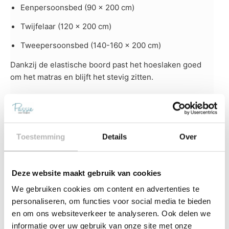
Eenpersoonsbed (90 x 200 cm)
Twijfelaar (120 x 200 cm)
Tweepersoonsbed (140-160 x 200 cm)
Dankzij de elastische boord past het hoeslaken goed
om het matras en blijft het stevig zitten.
Kayori Saiko Hoeslaken kopen?
Ben je op zoek naar een duurzaam, comfortabel en
kwalitatief hoeslaken dat geschikt is voor verschillende
Toestemming
Details
Over
bedmaten? Dan is het Kayori Saiko Hoeslaken een
uitstekende keuze. Dankzij de zachte, ademende
materialen en de perfecte pasvorm slaap je elke nacht
Deze website maakt gebruik van cookies
comfortabel en fris.
We gebruiken cookies om content en advertenties te
Bestel het Kayori Saiko Hoeslaken eenvoudig online bij
personaliseren, om functies voor social media te bieden
Passie voor Slapen. Heb je nog vragen of wil je advies
en om ons websiteverkeer te analyseren. Ook delen we
over welk hoeslaken het beste bij jouw matras past?
informatie over uw gebruik van onze site met onze