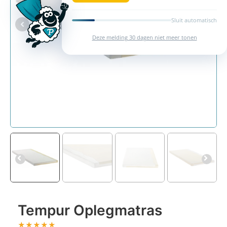
Sluit automatisch
Deze melding 30 dagen niet meer tonen
Tempur Oplegmatras
★
★
★
★
★