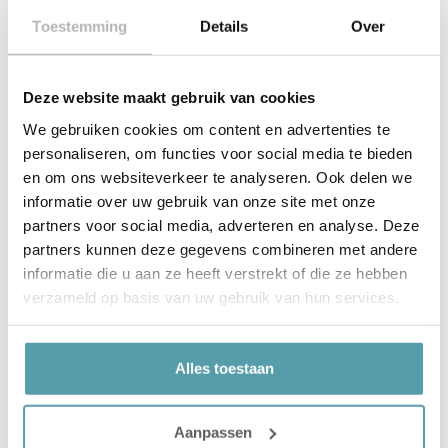
Eenvoudig online te bestellen of kom langs voor
Toestemming
Details
Over
deskundig advies
Deze website maakt gebruik van cookies
We gebruiken cookies om content en advertenties te
personaliseren, om functies voor social media te bieden
Korte productbeschrijving
en om ons websiteverkeer te analyseren. Ook delen we
informatie over uw gebruik van onze site met onze
partners voor social media, adverteren en analyse. Deze
Product details
partners kunnen deze gegevens combineren met andere
informatie die u aan ze heeft verstrekt of die ze hebben
verzameld op basis van uw gebruik van hun services.
Gerelateerde producten
Alles toestaan
Aanpassen