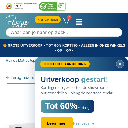
0
Afspraak maken
GROTE UITVERKOOP • TOT 60% KORTING • ALLEEN IN ONZE WINKELS
• OP = OP •
Home
/
Matras toppers
/ Tempur Oplegmatras
✕
TIJDELIJKE AANBIEDING
← Terug naar overzicht
Uitverkoop
gestart!
Kortingen op geselecteerde showroom en
outletmodellen. Zolang de voorraad strekt.
Tot 60%
korting
Nee, bedankt
Lees meer