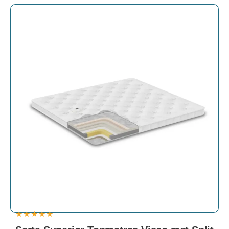
★
★
★
★
★