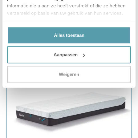
informatie die u aan ze heeft verstrekt of die ze hebben
Toevoegen aan winkelwagen
verzameld op basis van uw gebruik van hun services.
Alles toestaan
25% korting
Aanpassen
Weigeren