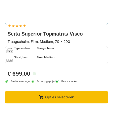
★
★
★
★
★
Serta Superior Topmatras Visco
Traagschuim, Firm, Medium, 70 x 200
Type matras
Traagschuim
Stevigheid
Firm, Medium
€
699,00
Snelle leveringen
Scherp geprijsd
Beste merken
Opties selecteren