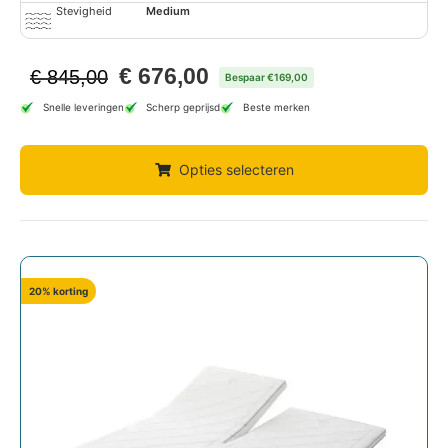
Stevigheid
Medium
€
676,00
€
845,00
Bespaar €169,00
Snelle leveringen
Scherp geprijsd
Beste merken
Opties selecteren
20% korting