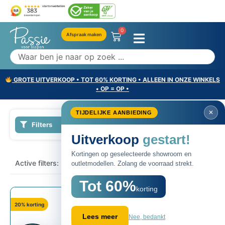
0
Afspraak maken
GROTE UITVERKOOP • TOT 60% KORTING • ALLEEN IN ONZE WINKELS
• OP = OP •
TIJDELIJKE AA
Filters
Uitverk
Kortingen op ge
×
Active filters:
Traagschuim
outletmodellen. Z
Tot 6
20% korting
Lees meer