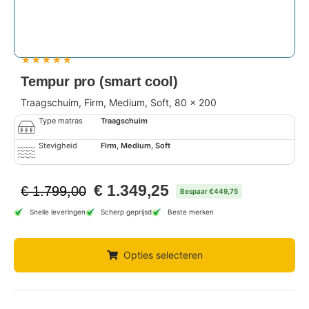
★
★
★
★
★
Tempur pro (smart cool)
Traagschuim, Firm, Medium, Soft, 80 x 200
Type matras
Traagschuim
Stevigheid
Firm, Medium, Soft
€
1.349,25
€
1.799,00
Bespaar €449,75
Snelle leveringen
Scherp geprijsd
Beste merken
Opties selecteren