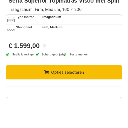
Serta Superior Topmatras Visco met Split
Traagschuim, Firm, Medium, 160 x 200
Type matras
Traagschuim
Stevigheid
Firm, Medium
€
1.599,00
Snelle leveringen
Scherp geprijsd
Beste merken
Opties selecteren