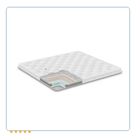
★
★
★
★
★