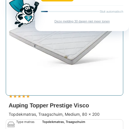
Deze melding
★
★
★
★
★
Auping Topper Prestige Visco
Topdekmatras, Traagschuim, Medium, 80 x 200
Type matras
Topdekmatras, Traagschuim