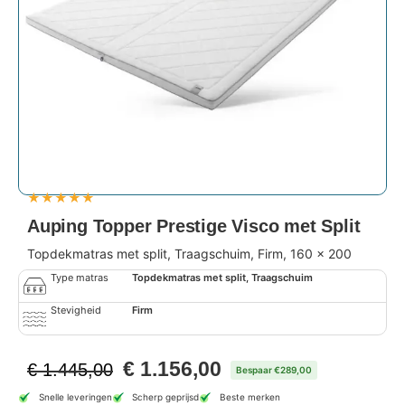
★
★
★
★
★
Auping Topper Prestige Visco met Split
Topdekmatras met split, Traagschuim, Firm, 160 x 200
Type matras
Topdekmatras met split, Traagschuim
Stevigheid
Firm
€
1.156,00
€
1.445,00
Bespaar €289,00
Snelle leveringen
Scherp geprijsd
Beste merken