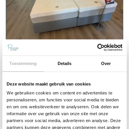
★
★
★
★
★
Toestemming
Details
Over
Passie Boxspring Bend – 180×200
(Vlaardingen)
Deze website maakt gebruik van cookies
Maatvoering
2 persoons
We gebruiken cookies om content en advertenties te
Stevigheid
Firm, Medium
personaliseren, om functies voor social media te bieden
en om ons websiteverkeer te analyseren. Ook delen we
€
5.995,00
€
7.455,00
informatie over uw gebruik van onze site met onze
Bespaar €1.460,00
partners voor social media, adverteren en analyse. Deze
Snelle leveringen
Scherp geprijsd
Beste merken
partners kunnen deze gegevens combineren met andere