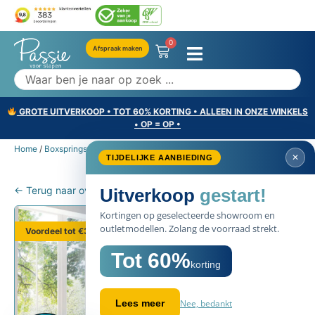
0
Afspraak maken
GROTE UITVERKOOP • TOT 60% KORTING • ALLEEN IN ONZE WINKELS
• OP = OP •
Home
/
Boxsprings
/ Velda Imagine boxspring elektrisch
✕
TIJDELIJKE AANBIEDING
← Terug naar overzicht
Uitverkoop
gestart!
Kortingen op geselecteerde showroom en
outletmodellen. Zolang de voorraad strekt.
Voordeel tot €369
Tot 60%
korting
Nee, bedankt
Lees meer