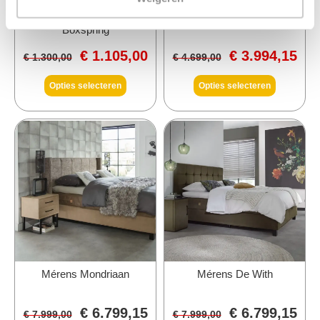
Auping Original
Serta Limited Magnifique
Boxspring
€
1.105,00
€
3.994,15
€
1.300,00
€
4.699,00
Opties selecteren
Opties selecteren
Mérens Mondriaan
Mérens De With
€
6.799,15
€
6.799,15
€
7.999,00
€
7.999,00