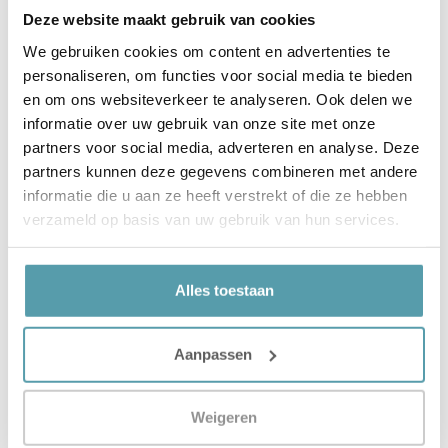
Deze website maakt gebruik van cookies
Stevigheid
Afhankelijk van matraskeuze
We gebruiken cookies om content en advertenties te
personaliseren, om functies voor social media te bieden
€
4.619,00
en om ons websiteverkeer te analyseren. Ook delen we
Snelle leveringen
Scherp geprijsd
Beste merken
informatie over uw gebruik van onze site met onze
partners voor social media, adverteren en analyse. Deze
partners kunnen deze gegevens combineren met andere
Opties selecteren
informatie die u aan ze heeft verstrekt of die ze hebben
verzameld op basis van uw gebruik van hun services.
Alles toestaan
Aanpassen
Weigeren