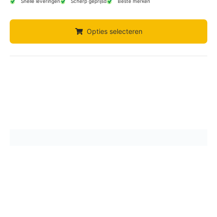
Snelle leveringen
Scherp geprijsd
Beste merken
Opties selecteren