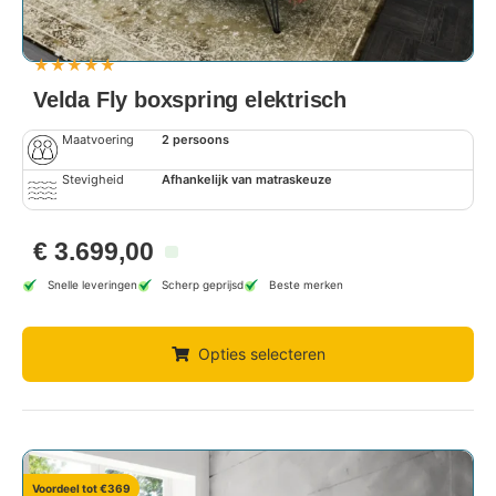
★
★
★
★
★
Velda Fly boxspring elektrisch
Maatvoering
2 persoons
Stevigheid
Afhankelijk van matraskeuze
€
3.699,00
Snelle leveringen
Scherp geprijsd
Beste merken
Opties selecteren
Voordeel tot €369