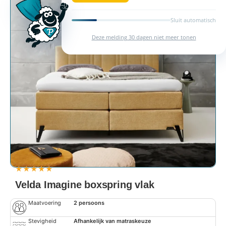
Sluit automatisch
Deze melding 30 dagen niet meer tonen
★
★
★
★
★
Velda Imagine boxspring vlak
Maatvoering
2 persoons
Stevigheid
Afhankelijk van matraskeuze