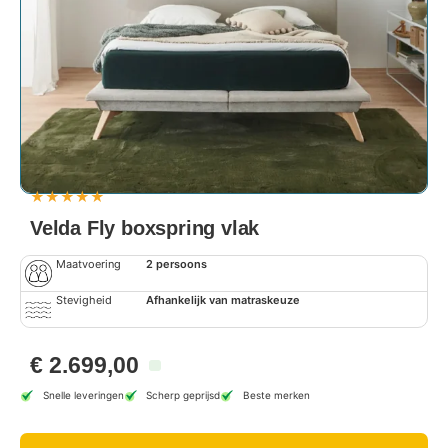
★
★
★
★
★
Velda Fly boxspring vlak
Maatvoering
2 persoons
Stevigheid
Afhankelijk van matraskeuze
€
2.699,00
Snelle leveringen
Scherp geprijsd
Beste merken