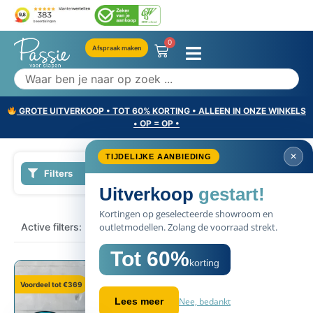
0
Afspraak maken
GROTE UITVERKOOP • TOT 60% KORTING • ALLEEN IN ONZE WINKELS
• OP = OP •
✕
TIJDELIJKE AANBIEDING
Filters
Uitverkoop
gestart!
Kortingen op geselecteerde showroom en
×
Active filters:
Afhankelijk van matraskeuze
outletmodellen. Zolang de voorraad strekt.
Tot 60%
korting
Voordeel tot €369
Nee, bedankt
Lees meer