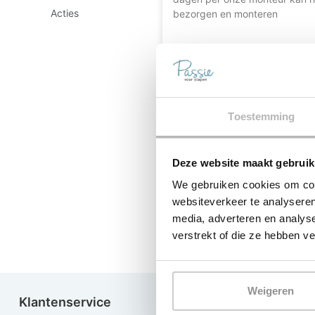
Acties
bezorgen en monteren
Toestemming
Deze website maakt gebruik
We gebruiken cookies om cont
websiteverkeer te analyseren
LEES MEER »
media, adverteren en analys
verstrekt of die ze hebben v
Weigeren
Klantenservice
Passie voor Slape