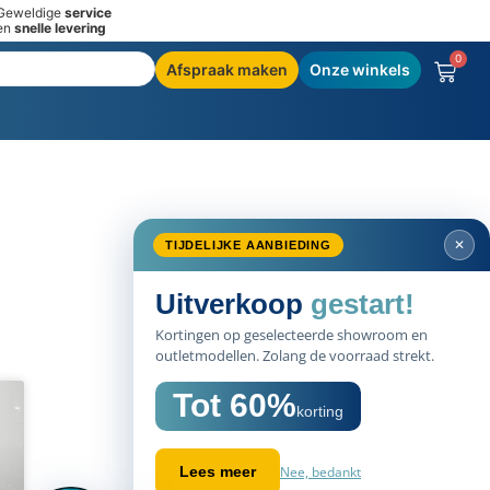
Geweldige
service
en
snelle levering
0
Afspraak maken
Onze winkels
✕
TIJDELIJKE AANBIEDING
Uitverkoop
gestart!
Kortingen op geselecteerde showroom en
outletmodellen. Zolang de voorraad strekt.
Tot 60%
korting
Nee, bedankt
Lees meer