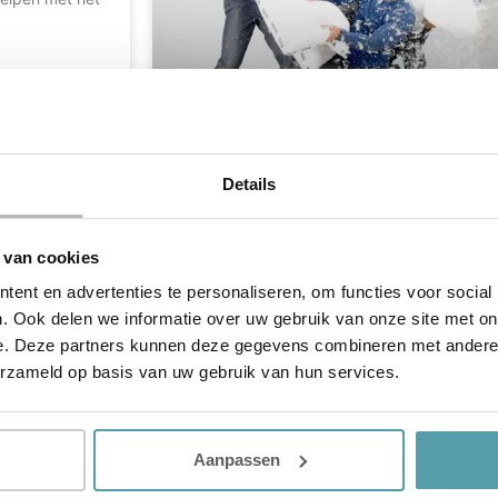
Vacature: Medewerker
Details
Verkoop & Marketing
Heb jij ook een Passie Voor Slapen en denk jij
 van cookies
dat je goed bent of kan worden in het
adviseren
ent en advertenties te personaliseren, om functies voor social
. Ook delen we informatie over uw gebruik van onze site met on
LEES MEER »
e. Deze partners kunnen deze gegevens combineren met andere i
erzameld op basis van uw gebruik van hun services.
Aanpassen
n
Contact
Producte