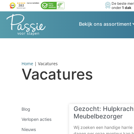
De beste me
onder
1 dak
Bekijk ons assortiment
Home
|
Vacatures
Vacatures
Gezocht: Hulpkrach
Blog
Meubelbezorger
Verlopen acties
Wij zoeken een handige harrie 
Nieuws
dagen per onze monteur kan h