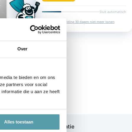
Sluit automatisch
Deze melding 30 dagen niet meer tonen
Over
 media te bieden en om ons
ze partners voor social
nformatie die u aan ze heeft
Alles toestaan
n
Inspiratie