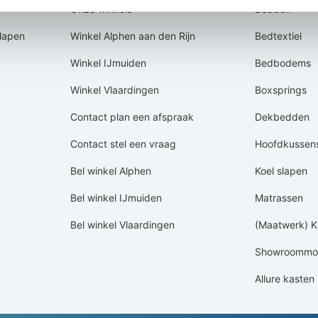
Onze winkels
Bedden
Slapen
Winkel Alphen aan den Rijn
Bedtextiel
Winkel IJmuiden
Bedbodems
Winkel Vlaardingen
Boxsprings
Contact plan een afspraak
Dekbedden
Contact stel een vraag
Hoofdkussen
Bel winkel Alphen
Koel slapen
Bel winkel IJmuiden
Matrassen
Bel winkel Vlaardingen
(Maatwerk) K
Showroommod
Allure kasten