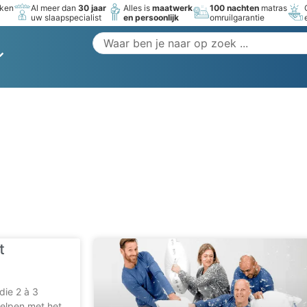
rken
Al meer dan
30 jaar
Alles is
maatwerk
100 nachten
matras
uw slaapspecialist
en persoonlijk
omruilgarantie
t
die 2 à 3
elpen met het