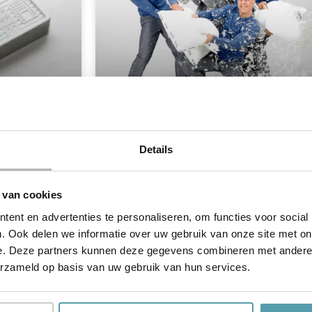
Overdracht van ons nieuwe
pand!
Details
anden lang, zijn
rg hard bezig
Vandaag was het dan eindelijk zover! Een
lang en moeizaam traject hebben we dan
 van cookies
eindelijk kunnen afsluiten met aankoop en
ent en advertenties te personaliseren, om functies voor social
LEES MEER »
. Ook delen we informatie over uw gebruik van onze site met on
e. Deze partners kunnen deze gegevens combineren met andere i
erzameld op basis van uw gebruik van hun services.