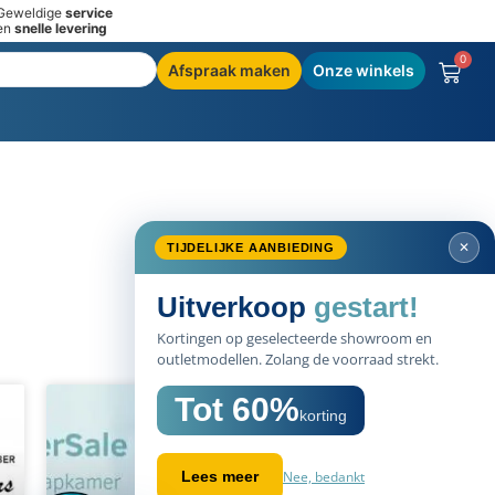
Geweldige
service
en
snelle levering
0
Afspraak maken
Onze winkels
✕
TIJDELIJKE AANBIEDING
Uitverkoop
gestart!
Kortingen op geselecteerde showroom en
outletmodellen. Zolang de voorraad strekt.
Tot 60%
korting
Nee, bedankt
Lees meer