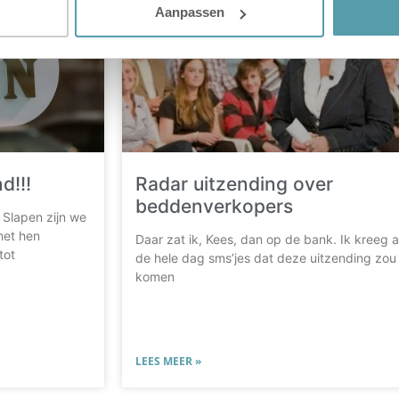
Aanpassen
d!!!
Radar uitzending over
beddenverkopers
 Slapen zijn we
het hen
Daar zat ik, Kees, dan op de bank. Ik kreeg a
tot
de hele dag sms’jes dat deze uitzending zou
komen
LEES MEER »