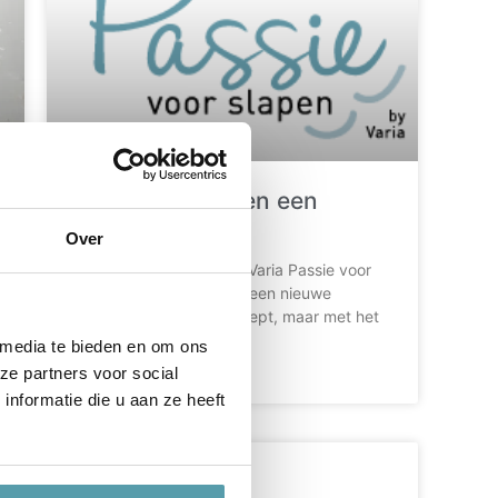
Nieuwe huisstijl en een
nieuwe naam!
Over
Gewoon een hele andere Varia Passie voor
Slapen, een nieuwe plek, een nieuwe
identiteit, een nieuw concept, maar met het
 media te bieden en om ons
LEES MEER »
ze partners voor social
nformatie die u aan ze heeft