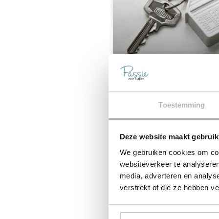
Wij zijn verhuisd!!!
Toestemming
Eindelijk is het dan zo ver! Ma
we samen met ons team heel e
geweest om
Deze website maakt gebruik
We gebruiken cookies om cont
LEES MEER »
websiteverkeer te analyseren
media, adverteren en analys
verstrekt of die ze hebben v