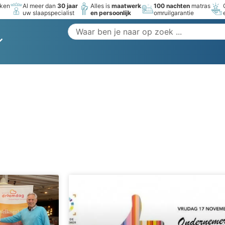
rken
Al meer dan
30 jaar
Alles is
maatwerk
100 nachten
matras
uw slaapspecialist
en persoonlijk
omruilgarantie