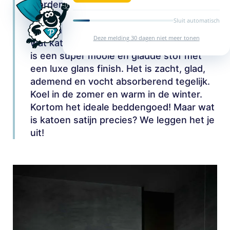
worden. In onze collectie zijn de
materialen: Katoen Perkal, Katoen Satijn,
Sluit automatisch
Katoen Renforce of katoen. Benieuwd
Deze melding 30 dagen niet meer tonen
wat katoen satijn precies is? Katoen satijn
is een super mooie en gladde stof met
een luxe glans finish. Het is zacht, glad,
ademend en vocht absorberend tegelijk.
Koel in de zomer en warm in de winter.
Kortom het ideale beddengoed! Maar wat
is katoen satijn precies? We leggen het je
uit!