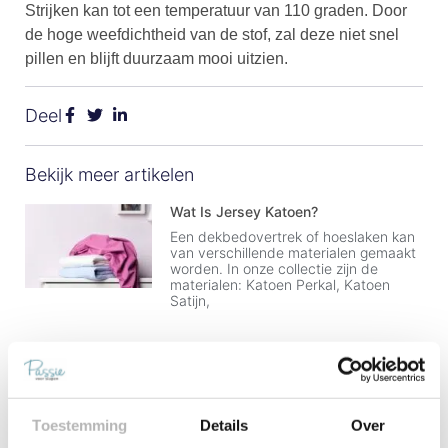
Strijken kan tot een temperatuur van 110 graden. Door
de hoge weefdichtheid van de stof, zal deze niet snel
pillen en blijft duurzaam mooi uitzien.
Deel
Bekijk meer artikelen
Wat Is Jersey Katoen?
Een dekbedovertrek of hoeslaken kan
van verschillende materialen gemaakt
worden. In onze collectie zijn de
materialen: Katoen Perkal, Katoen
Satijn,
Katoen
Een dekbedovertrek of hoeslaken kan
van verschillende materialen gemaakt
worden. In onze collectie zijn de
Toestemming
Details
Over
materialen: Katoen Perkal, Katoen