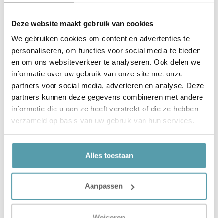
Satijn,
Deze website maakt gebruik van cookies
Flanel Katoen
We gebruiken cookies om content en advertenties te
Een dekbedovertrek of hoeslaken kan
personaliseren, om functies voor social media te bieden
van verschillende materialen gemaakt
worden. In onze collectie zijn de
en om ons websiteverkeer te analyseren. Ook delen we
materialen: Katoen Perkal, Katoen
informatie over uw gebruik van onze site met onze
Satijn,
partners voor social media, adverteren en analyse. Deze
partners kunnen deze gegevens combineren met andere
Alles Over: Katoen Renforce
informatie die u aan ze heeft verstrekt of die ze hebben
Een dekbedovertrek of hoeslaken kan
verzameld op basis van uw gebruik van hun services.
van verschillende materialen gemaakt
worden. In onze collectie zijn de
materialen: Katoen Perkal, Katoen
Satijn,
Alles toestaan
Aanpassen
Weigeren