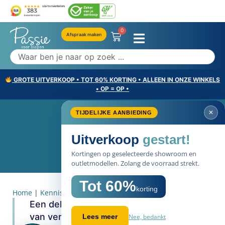
0
Afspraak maken
GROTE UITVERKOOP • TOT 60% KORTING • ALLEEN IN ONZE WINKELS
• OP = OP •
✕
TIJDELIJKE AANBIEDING
Katoen
Uitverkoop
gestart!
Kortingen op geselecteerde showroom en
outletmodellen. Zolang de voorraad strekt.
Tot 60%
korting
Home
|
Kennisbank items
|
Katoen
Een dekbedovertrek of hoeslaken kan
van verschillende materialen gemaakt
Nee, bedankt
Lees meer