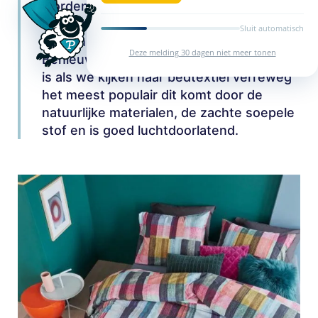
worden. In onze collectie zijn de
materialen: Katoen Perkal, Katoen Satijn,
Sluit automatisch
Katoen Renforce, flanel of katoen.
Deze melding 30 dagen niet meer tonen
Benieuwd wat katoen precies is? Katoen
is als we kijken naar bedtextiel verreweg
het meest populair dit komt door de
natuurlijke materialen, de zachte soepele
stof en is goed luchtdoorlatend.