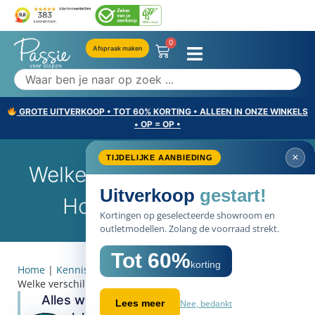
0
Afspraak maken
GROTE UITVERKOOP • TOT 60% KORTING • ALLEEN IN ONZE WINKELS
• OP = OP •
✕
TIJDELIJKE AANBIEDING
Welke Verschillende Types
Uitverkoop
gestart!
Hoeslakens Zijn Er?
Kortingen op geselecteerde showroom en
outletmodellen. Zolang de voorraad strekt.
Tot 60%
korting
Home
|
Kennisbank items
|
Bedtextiel
|
Informatie
|
Welke verschillende types hoeslakens zijn er?
Alles weten over de verschillende type
Nee, bedankt
Lees meer