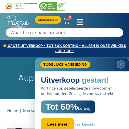
0
Afspraak maken
GROTE UITVERKOOP • TOT 60% KORTING • ALLEEN IN ONZE WINKELS
• OP = OP •
✕
TIJDELIJKE AANBIEDING
Auping Pixel Nachtkast
Uitverkoop
gestart!
Kortingen op geselecteerde showroom en
outletmodellen. Zolang de voorraad strekt.
Tot 60%
korting
Home
|
Merken
|
Auping Pixel Nachtkast
Nee, bedankt
Lees meer