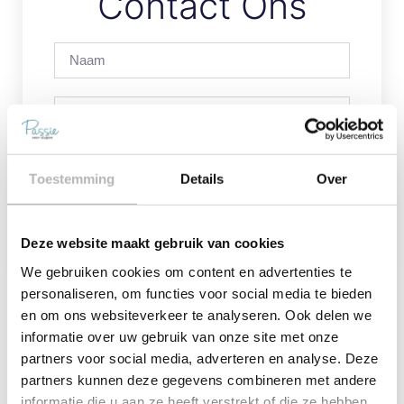
Contact Ons
Toestemming
Details
Over
Verstuur
Deze website maakt gebruik van cookies
We gebruiken cookies om content en advertenties te
personaliseren, om functies voor social media te bieden
en om ons websiteverkeer te analyseren. Ook delen we
Vorige
Volgende
informatie over uw gebruik van onze site met onze
Auping Match Bed
Auping Bedtextiel
partners voor social media, adverteren en analyse. Deze
partners kunnen deze gegevens combineren met andere
informatie die u aan ze heeft verstrekt of die ze hebben