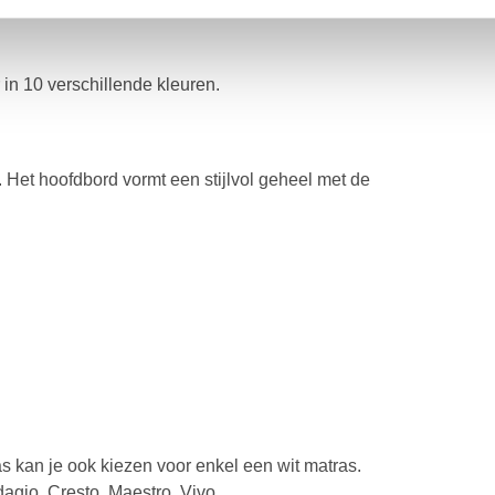
e met de mogelijkheid om het bed heel
n 10 verschillende kleuren.
. Het hoofdbord vormt een stijlvol geheel met de
s kan je ook kiezen voor enkel een wit matras.
dagio, Cresto, Maestro, Vivo.