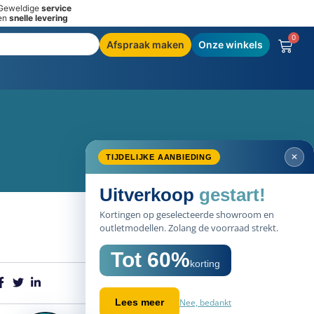
Geweldige
service
en
snelle levering
0
Afspraak maken
Onze winkels
✕
TIJDELIJKE AANBIEDING
Uitverkoop
gestart!
Kortingen op geselecteerde showroom en
outletmodellen. Zolang de voorraad strekt.
Tot 60%
korting
Nee, bedankt
Lees meer