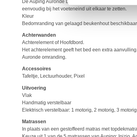
De Auping Auronde Deelbaar is een complete Aurond
eenvoudig bij het voeteneind uit elkaar te zetten.
Kleur
Bedomranding van gelaagd beukenhout beschikbaar i
Achterwanden
Achterelement of Hoofdbord.
Het achterelement geeft het bed een extra aanvulling
Auronde omranding.
Accessoires
Tafeltje, Lectuurhouder, Pixel
Uitvoering
Vlak
Handmatig verstelbaar
Elektrisch verstelbaar: 1 motorig, 2 motorig, 3 motorig
Matrassen
In plaats van een gestoffeerd matras met topdekmatra
Keuze uit 1 van de 5 matrassen van Auping: Inizio, A