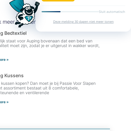
Sluit automatisch
k meer artikelen
Deze melding 30 dagen niet meer tonen
g Bedtextiel
lijk staat voor Auping bovenaan dat een bed van
iteit moet zijn, zodat je er uitgerust in wakker wordt,
ore »
ng Kussens
 kussen kopen? Dan moet je bij Passie Voor Slapen
Het assortiment bestaat uit 8 comfortabele,
teunende en ventilerende
ore »