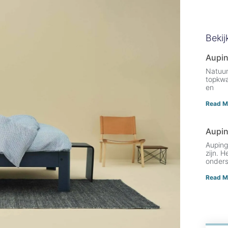
Bekij
Aupin
Natuur
topkwal
en
Read M
Aupi
Auping
zijn. 
onders
Read M