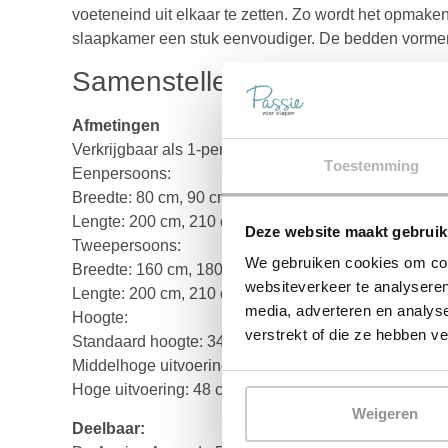
voeteneind uit elkaar te zetten. Zo wordt het opma
slaapkamer een stuk eenvoudiger. De bedden vormen
Samenstellen
Afmetingen
Verkrijgbaar als 1-persoons en 2-persoons in de afm
Toestemming
Eenpersoons:
Breedte: 80 cm, 90 cm, 100 cm, 120 cm of 140 cm
Lengte: 200 cm, 210 cm of 220 cm
Deze website maakt gebruik
Tweepersoons:
We gebruiken cookies om cont
Breedte: 160 cm, 180 cm of 200 cm
websiteverkeer te analyseren
Lengte: 200 cm, 210 cm of 220 cm
media, adverteren en analys
Hoogte:
verstrekt of die ze hebben v
Standaard hoogte: 34,5 cm
Middelhoge uitvoering: 41,5 cm
Hoge uitvoering: 48 cm
Weigeren
Deelbaar: