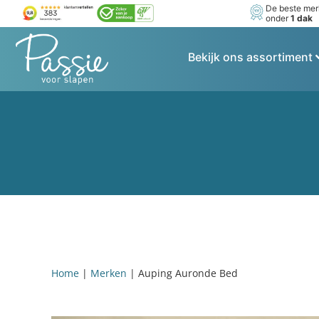
De beste me
onder
1 dak
Bekijk ons assortiment
Home
|
Merken
|
Auping Auronde Bed