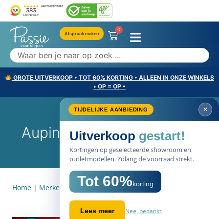
0
Afspraak maken
GROTE UITVERKOOP • TOT 60% KORTING • ALLEEN IN ONZE WINKELS
• OP = OP •
✕
TIJDELIJKE AANBIEDING
Auping Take Back System
Uitverkoop
gestart!
Kortingen op geselecteerde showroom en
outletmodellen. Zolang de voorraad strekt.
Tot 60%
korting
Home
|
Merken
|
Auping Take Back System
Nee, bedankt
Lees meer