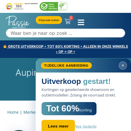
0
Afspraak maken
GROTE UITVERKOOP • TOT 60% KORTING • ALLEEN IN ONZE WINKELS
• OP = OP •
✕
TIJDELIJKE AANBIEDING
Auping Criade Boxspring
Uitverkoop
gestart!
Info
Kortingen op geselecteerde showroom en
outletmodellen. Zolang de voorraad strekt.
Tot 60%
korting
Home
|
Merken
|
Auping
|
Auping Criade Boxspring info
Nee, bedankt
Lees meer