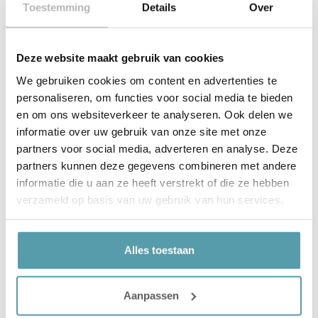
van de 5 matrassen van Auping: Inizio, Adagio, Cresto,
Toestemming
Details
Over
Maestro, Vivo.
Deel
Deze website maakt gebruik van cookies
We gebruiken cookies om content en advertenties te
personaliseren, om functies voor social media te bieden
Bekijk meer artikelen
en om ons websiteverkeer te analyseren. Ook delen we
Auping Connect
informatie over uw gebruik van onze site met onze
Het is tijd! Tijd voor vernieuwing, tijd voor innovatie en
partners voor social media, adverteren en analyse. Deze
tijd om jouw bed helemaal klaar te maken voor de
partners kunnen deze gegevens combineren met andere
Read More »
informatie die u aan ze heeft verstrekt of die ze hebben
verzameld op basis van uw gebruik van hun services.
Auping Dekbedden
Of je nu op zoek bent naar een licht en verkoelend
dekbed of een zwaar en warm dekbed, bij Auping
Alles toestaan
Read More »
Aanpassen