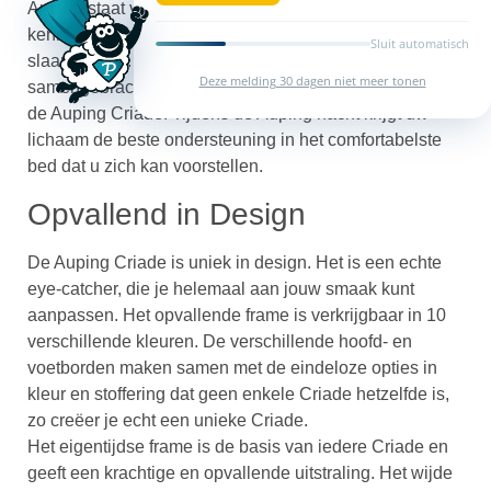
Auping staat voor Nederlands vakmanschap, jarenlange
kennis en ervaring. Oftewel: “125 jaar gestapelde
Sluit automatisch
slaapkennis”. Die 125 jaar ervaring is nu
Deze melding 30 dagen niet meer tonen
samengebracht in de nieuwste boxspring van Auping:
de Auping Criade. Tijdens de Auping nacht krijgt uw
lichaam de beste ondersteuning in het comfortabelste
bed dat u zich kan voorstellen.
Opvallend in Design
De Auping Criade is uniek in design. Het is een echte
eye-catcher, die je helemaal aan jouw smaak kunt
aanpassen. Het opvallende frame is verkrijgbaar in 10
verschillende kleuren. De verschillende hoofd- en
voetborden maken samen met de eindeloze opties in
kleur en stoffering dat geen enkele Criade hetzelfde is,
zo creëer je echt een unieke Criade.
Het eigentijdse frame is de basis van iedere Criade en
geeft een krachtige en opvallende uitstraling. Het wijde