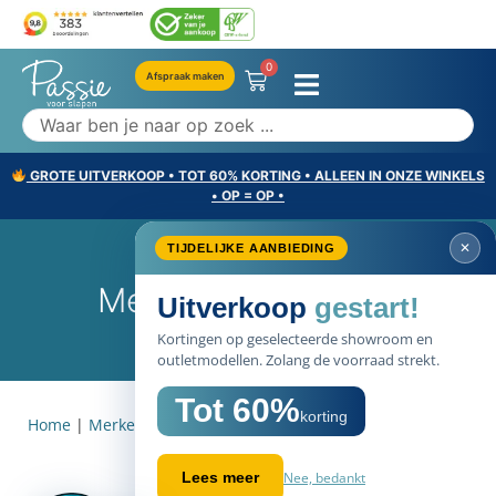
0
Afspraak maken
GROTE UITVERKOOP • TOT 60% KORTING • ALLEEN IN ONZE WINKELS
• OP = OP •
✕
TIJDELIJKE AANBIEDING
Meer Over Cassenz
Uitverkoop
gestart!
Kortingen op geselecteerde showroom en
outletmodellen. Zolang de voorraad strekt.
Tot 60%
korting
Home
|
Merken
|
Meer over Cassenz
Nee, bedankt
Lees meer