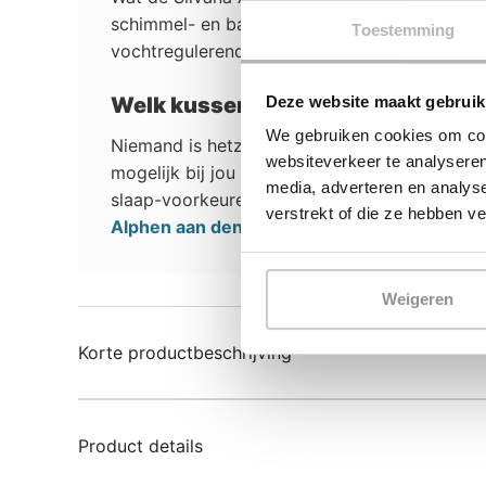
schimmel- en bacterie-werend. Hierdoor kun je
Toestemming
vochtregulerend.
Welk kussen past bij mij?
Deze website maakt gebruik
We gebruiken cookies om cont
Niemand is hetzelfde, er is daarom dus ook 
websiteverkeer te analyseren
mogelijk bij jou past raden we je aan om on
media, adverteren en analys
slaap-voorkeuren. Toch liever advies van e
verstrekt of die ze hebben v
Alphen aan den Rijn
.
Weigeren
Korte productbeschrijving
Product details