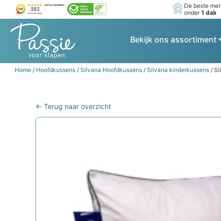
De beste me
onder
1 dak
Bekijk ons assortiment
Home
/
Hoofdkussens
/
Silvana Hoofdkussens
/
Silvana kinderkussens
/ S
← Terug naar overzicht