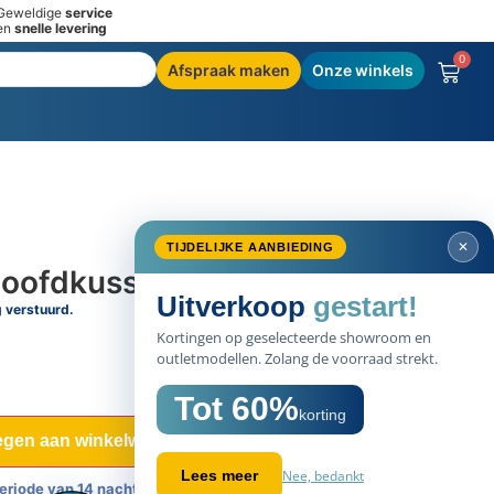
Geweldige
service
en
snelle levering
0
Afspraak maken
Onze winkels
✕
TIJDELIJKE AANBIEDING
Hoofdkussen
Uitverkoop
gestart!
g verstuurd.
Kortingen op geselecteerde showroom en
outletmodellen. Zolang de voorraad strekt.
Tot 60%
korting
gen aan winkelwagen
Nee, bedankt
Lees meer
eriode van 14 nachten.