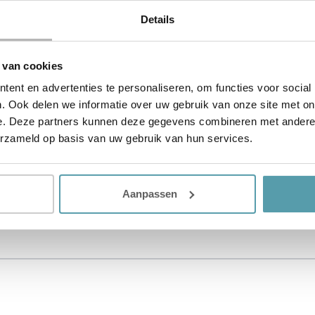
 altijd fris en hygiënisch slapen. De werking van de Saniti
Details
 van cookies
ent en advertenties te personaliseren, om functies voor social
niet een hoofdkussen waar iedereen lekker op slaapt. Om 
. Ook delen we informatie over uw gebruik van onze site met on
ze
kussenwijzer
in te vullen. Deze helpt jou bij het vinden 
e. Deze partners kunnen deze gegevens combineren met andere i
en van onze slaapexperts? Maak dan een
afspr
aak
of kom eve
erzameld op basis van uw gebruik van hun services.
Aanpassen