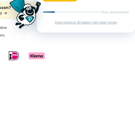
ussen?
Sluit automatisch
lp
→
Deze melding 30 dagen niet meer tonen
giëne
ers