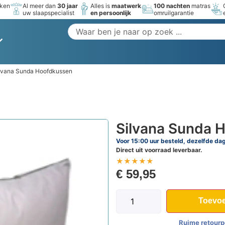
rken
Al meer dan
30 jaar
Alles is
maatwerk
100 nachten
matras
uw slaapspecialist
en persoonlijk
omruilgarantie
ilvana Sunda Hoofdkussen
Silvana Sunda 
Voor 15:00 uur besteld, dezelfde da
Direct uit voorraad leverbaar.
★
★
★
★
★
€
59,95
Toevoe
Ruime retourp