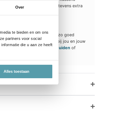
zed® Actifresh behandeling is tevens extra
Over
 media te bieden en om ons
een hoofdkussen te vinden wat zo goed
ze partners voor social
van een hoofdkussen wat past bij jou en jouw
nformatie die u aan ze heeft
n langs in onze winkel in
IJmuiden
of
Alles toestaan