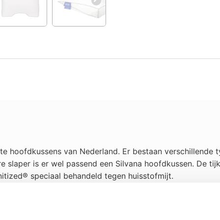
e hoofdkussens van Nederland. Er bestaan verschillende ty
e slaper is er wel passend een Silvana hoofdkussen. De ti
tized® speciaal behandeld tegen huisstofmijt.
 zo bijzonder maakt is de behandeling van de tijk met Sani