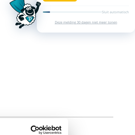
Sluit automatisch
Deze melding 30 dagen niet meer tonen