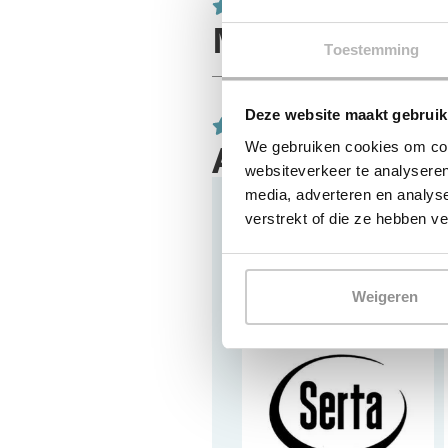
Meer over Sl
Toestemming
Deze website maakt gebruik
Alleen de bés
We gebruiken cookies om cont
websiteverkeer te analyseren
media, adverteren en analys
verstrekt of die ze hebben v
Weigeren