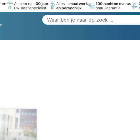
rken
Al meer dan
30 jaar
Alles is
maatwerk
100 nachten
matras
uw slaapspecialist
en persoonlijk
omruilgarantie