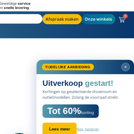
Geweldige
service
en
snelle levering
0
Afspraak maken
Onze winkels
✕
TIJDELIJKE AANBIEDING
Uitverkoop
gestart!
Kortingen op geselecteerde showroom en
outletmodellen. Zolang de voorraad strekt.
Tot 60%
korting
Nee, bedankt
Lees meer