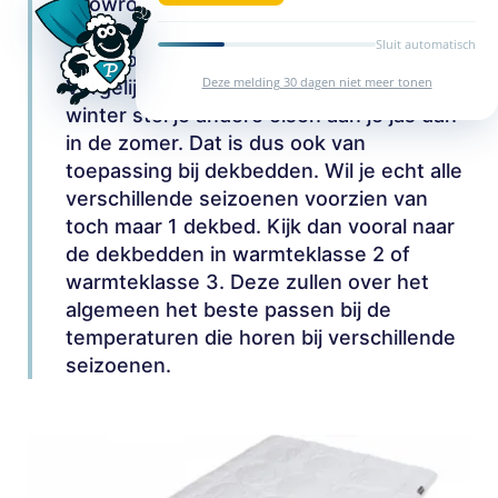
showroom: is er niet 1 dekbed dat voor
ieder seizoen geschikt is? Eigenlijk is het
Sluit automatisch
antwoord daarop simpelweg nee!
Deze melding 30 dagen niet meer tonen
Vergelijk het maar met een jas. In de
winter stel je andere eisen aan je jas dan
in de zomer. Dat is dus ook van
toepassing bij dekbedden. Wil je echt alle
verschillende seizoenen voorzien van
toch maar 1 dekbed. Kijk dan vooral naar
de dekbedden in warmteklasse 2 of
warmteklasse 3. Deze zullen over het
algemeen het beste passen bij de
temperaturen die horen bij verschillende
seizoenen.