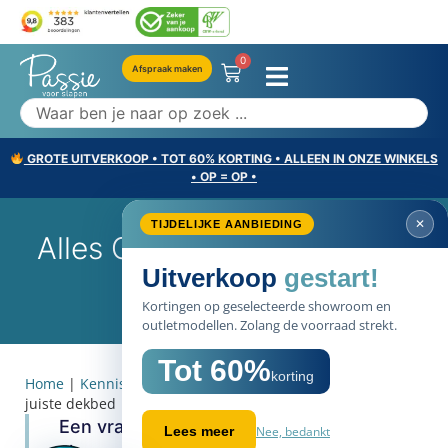
0
Afspraak maken
GROTE UITVERKOOP • TOT 60% KORTING • ALLEEN IN ONZE WINKELS
• OP = OP •
✕
TIJDELIJKE AANBIEDING
Alles Over: Elk Seizoen Het
Uitverkoop
gestart!
Juiste Dekbed
Kortingen op geselecteerde showroom en
outletmodellen. Zolang de voorraad strekt.
Tot 60%
korting
Home
|
Kennisbank items
|
Alles over: elk seizoen het
juiste dekbed
Een vraag die we veel krijgen in de
Nee, bedankt
Lees meer