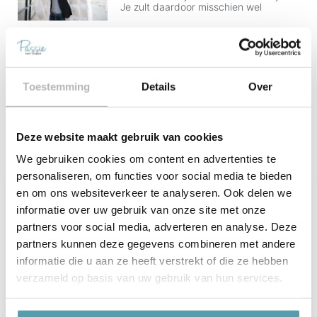
Je zult daardoor misschien wel
Dekbedden Teststudio
We kunnen pagina’s vol informatie
schrijven over dekbedden en wat alle
Toestemming
Details
Over
verschillen zijn, maar eigenlijk is het
allerbeste om gewoon
Deze website maakt gebruik van cookies
We gebruiken cookies om content en advertenties te
personaliseren, om functies voor social media te bieden
en om ons websiteverkeer te analyseren. Ook delen we
Contact Ons
informatie over uw gebruik van onze site met onze
partners voor social media, adverteren en analyse. Deze
partners kunnen deze gegevens combineren met andere
informatie die u aan ze heeft verstrekt of die ze hebben
verzameld op basis van uw gebruik van hun services.