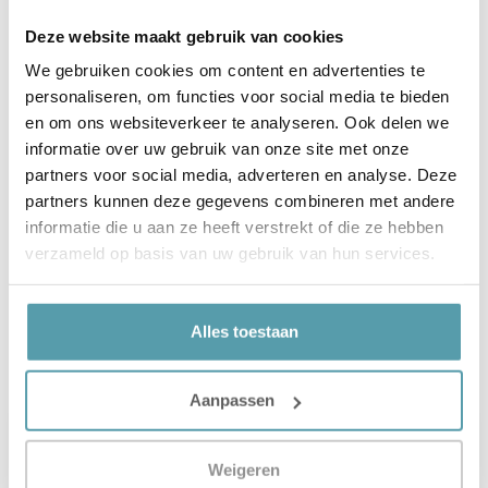
lastig, vooral als je een dekbed zoekt
voor een ander seizoen dan het nu
Deze website maakt gebruik van cookies
We gebruiken cookies om content en advertenties te
Dekbedden FAQ
personaliseren, om functies voor social media te bieden
Een dekbed koop je niet regelmatig en
en om ons websiteverkeer te analyseren. Ook delen we
er kan in die tijd veel veranderd zijn.
informatie over uw gebruik van onze site met onze
Je zult daardoor misschien wel
partners voor social media, adverteren en analyse. Deze
partners kunnen deze gegevens combineren met andere
Dekbedden Teststudio
informatie die u aan ze heeft verstrekt of die ze hebben
We kunnen pagina’s vol informatie
verzameld op basis van uw gebruik van hun services.
schrijven over dekbedden en wat alle
verschillen zijn, maar eigenlijk is het
allerbeste om gewoon
Alles toestaan
Aanpassen
Contact Ons
Weigeren