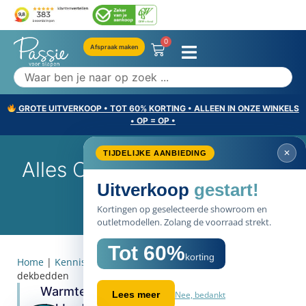
0
Afspraak maken
GROTE UITVERKOOP • TOT 60% KORTING • ALLEEN IN ONZE WINKELS
• OP = OP •
✕
TIJDELIJKE AANBIEDING
Alles Over: Warmteklasse In
Uitverkoop
gestart!
Dekbedden
Kortingen op geselecteerde showroom en
outletmodellen. Zolang de voorraad strekt.
Tot 60%
korting
Home
|
Kennisbank items
|
Alles over: Warmteklasse in
dekbedden
Warmteklasse, wat is dat precies? Alle
Nee, bedankt
Lees meer