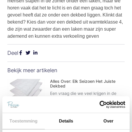
mensen slapen in de zomer onder een laken, maar we
horen vaak dat het te licht is en dat men graag toch het
gevoel heeft dat ze onder een dekbed liggen. Klinkt dat
bekend? Kies dan voor een dekbed uit warmteklasse 4,
die zijn wat zwaarder dan een laken maar zijn super
ademend en kunnen extra verkoeling geven
Deel
Bekijk meer artikelen
Alles Over: Elk Seizoen Het Juiste
Dekbed
Een vraag die we veel krijgen in de
showroom: is er niet 1 dekbed dat
voor ieder seizoen geschikt is?
Dekbedden Garantie
Toestemming
Details
Over
Een nieuw dekbed uitzoeken is altijd