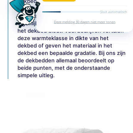
dekbedden in onze collectie zijn
ingedeeld in een zogenaamde
Sluit automatisch
warmteklasse. Een warmteklasse geeft
Deze melding 30 dagen niet meer tonen
eigenlijk de hoeveelheid warmte aan die
het dekbed biedt. Veel bedrijven vertalen
deze warmteklasse in dikte van het
dekbed of geven het materiaal in het
dekbed een bepaalde gradatie. Bij ons zijn
de dekbedden allemaal beoordeelt op
beide punten, met de onderstaande
simpele uitleg.