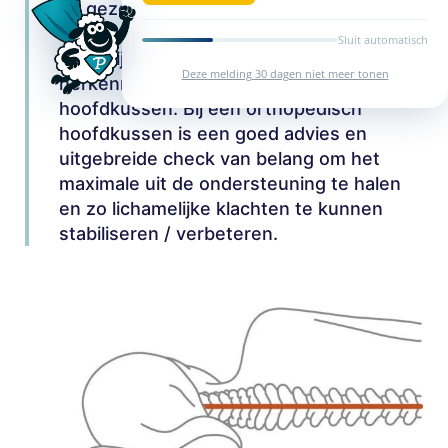
de gezondheid / het lichaam stelt om
lichamelijke ongemakken te verminderen.
Sluit automatisch
Vaak zijn deze hoofdkussens te
Deze melding 30 dagen niet meer tonen
herkennen aan de golf in de vorm van het
hoofdkussen. Bij een orthopedisch
hoofdkussen is een goed advies en
uitgebreide check van belang om het
maximale uit de ondersteuning te halen
en zo lichamelijke klachten te kunnen
stabiliseren / verbeteren.