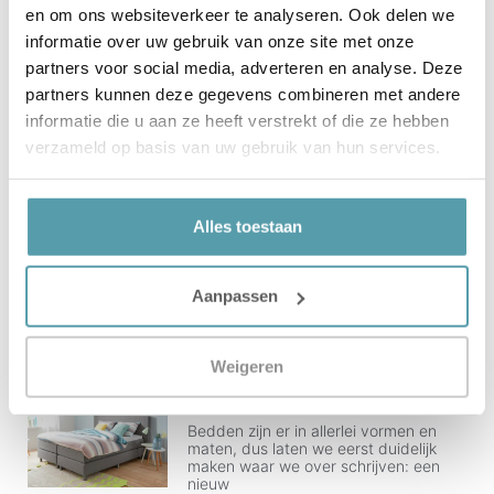
Zoals elk product heeft ook een
en om ons websiteverkeer te analyseren. Ook delen we
topdek-matras voor- en nadelen. We
informatie over uw gebruik van onze site met onze
partners voor social media, adverteren en analyse. Deze
Boxspring
partners kunnen deze gegevens combineren met andere
De boxspring is een bedbodem
informatie die u aan ze heeft verstrekt of die ze hebben
waarvoor je geen ledikant of
verzameld op basis van uw gebruik van hun services.
bedomranding nodig hebt. Het is
eigenlijk een bedbodem en potenset
Alles toestaan
Ergonomische Hoofdkussens
Ergonomische hoofdkussens zijn
hoofdkussens die goede en passende
Aanpassen
ondersteuning bieden aan de slaper.
Het hoofdkussen is vaak voorzien van
vaste
Weigeren
Een Nieuw Bed!
Bedden zijn er in allerlei vormen en
maten, dus laten we eerst duidelijk
maken waar we over schrijven: een
nieuw