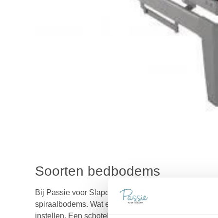
Soorten bedbodems
Bij Passie voor Slapen vind je naast de schotelbod
spiraalbodems. Wat een schotelbodem uniek maakt is 
instellen. Een schotelbodem gaat zo’n 20 à 25 jaar 