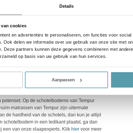
 leggen. Dankzij de ondersteuning is deze met
Details
een schotelbodem te kiezen. K
ijk voor ons
 van cookies
ent en advertenties te personaliseren, om functies voor social
. Ook delen we informatie over uw gebruik van onze site met on
breedtematen, van 70x190cm tot en met 140x220cm.
e. Deze partners kunnen deze gegevens combineren met andere i
of een elektrische spiraalbodem. Op zoek naar
erzameld op basis van uw gebruik van hun services.
e moet zijn? Wij adviseren 20cm bij je lengte op
met 2 of 4 motoren. Welke uitvoering je ook kiest, je
Aanpassen
een potenset. Op de schotelbodems van Tempur
schuim-matrassen van Tempur zijn uitermate
van de hardheid van de schotels, dan kun je altijd
n schotelbodem in een ledikant plaatst, ga dan
bij een van onze slaapexperts. K
lik
hier
voor meer