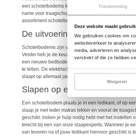
een schotelbodems kan je allerlei soorten matrassen
Toestemming
name voor traagschuim-matrassen adviseren wij om 
assortiment schotelbodems snel in
onze webshop
!
Deze website maakt gebruik
De uitvoering
We gebruiken cookies om cont
websiteverkeer te analyseren
Schotelbodems zijn verkrijgbaar in alle lengte en 
media, adverteren en analys
Verder heb je de keuze uit een vlakke schotelbodem 
verstrekt of die ze hebben v
een nieuwe bedbodem, maar weet je niet hoe lang dez
te tellen. De elektrische uitvoering kent 2 varianten, 
slaapt op allemaal jarenlang met fantastisch comfort.
Weigeren
Slapen op een schotelbodem
Een schotelbodem plaats je in een ledikant, of op 
slaap je met ieder matras lekker en vooral de traag
geschikt. Indien je hulp nodig hebt met het instellen 
terecht bij een van onze slaapexperts. Wanneer je ee
van tevoren na of jouw ledikant hiervoor geschikt is 