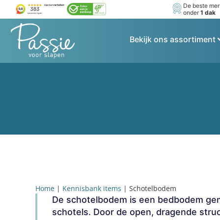
De beste me
onder
1 dak
Bekijk ons assortiment
Home
|
Kennisbank items
|
Schotelbodem
De schotelbodem is een bedbodem gema
schotels. Door de open, dragende str