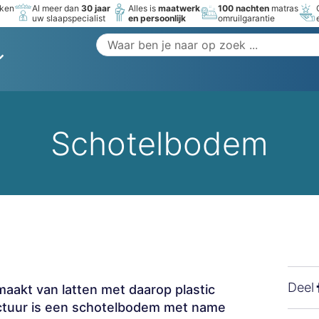
rken
Al meer dan
30 jaar
Alles is
maatwerk
100 nachten
matras
uw slaapspecialist
en persoonlijk
omruilgarantie
Schotelbodem
Deel
akt van latten met daarop plastic
uctuur is een schotelbodem met name