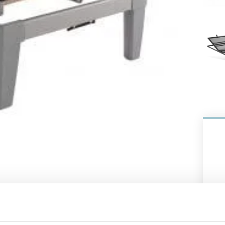
ems ook lattenbodems, boxsprings en
dat je de hardheid in verschillende zones kunt
mee en komt standaard met 10 jaar garantie. Op