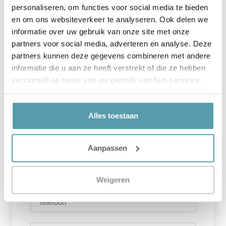
personaliseren, om functies voor social media te bieden
en om ons websiteverkeer te analyseren. Ook delen we
Elektrische Boxspring
informatie over uw gebruik van onze site met onze
Een elektrisch verstelbare boxspring
partners voor social media, adverteren en analyse. Deze
geeft natuurlijk extra comfort in de
slaapkamer, zeker op het moment dat
partners kunnen deze gegevens combineren met andere
je vaak een boekje
informatie die u aan ze heeft verstrekt of die ze hebben
verzameld op basis van uw gebruik van hun services.
Alles toestaan
Contact Ons
Aanpassen
Weigeren