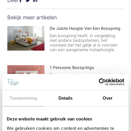
Deel
Bekijk meer artikelen
De Juiste Hoogte Van Een Boxspring
Een boxspring heeft, in vergelijking
met andere bedsystemen, het
voordeel dat het gelijk al is voorzien
van een aangename instaphoogte.
1 Persoons Boxsprings
Eenpersoons boxsprings zijn er in veel
verschillende soorten en maten en van
alle gemakken voorzien, zo kun je de
boxspring
Toestemming
Details
Over
2 Persoons Boxspring
Tweepersoons boxsprings zijn in een
aantal maten beschikbaar, en
Deze website maakt gebruik van cookies
helemaal aan te passen en te stylen
naar eigen wens. Zo
We gebruiken cookies om content en advertenties te