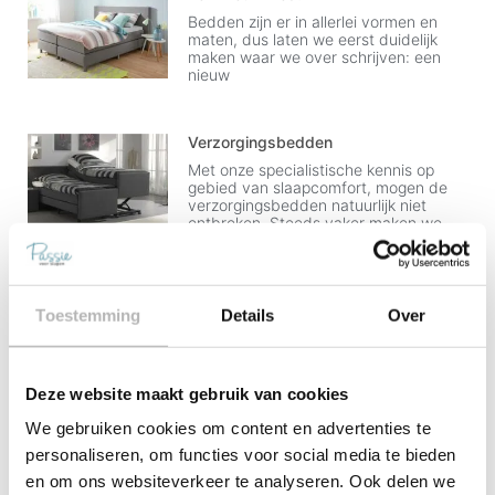
Bedden zijn er in allerlei vormen en
maten, dus laten we eerst duidelijk
maken waar we over schrijven: een
nieuw
Verzorgingsbedden
Met onze specialistische kennis op
gebied van slaapcomfort, mogen de
verzorgingsbedden natuurlijk niet
ontbreken. Steeds vaker maken we
gebruik van
Bedden Op Comforthoogte
Toestemming
Details
Over
Een bed op comforthoogte is allang
niet alleen meer alleen geschikt voor
senioren. We kiezen steeds meer voor
comfort in
Deze website maakt gebruik van cookies
We gebruiken cookies om content en advertenties te
personaliseren, om functies voor social media te bieden
Bed Versus Boxspring: De Verschillen
en om ons websiteverkeer te analyseren. Ook delen we
Steeds meer mensen die zoeken naar