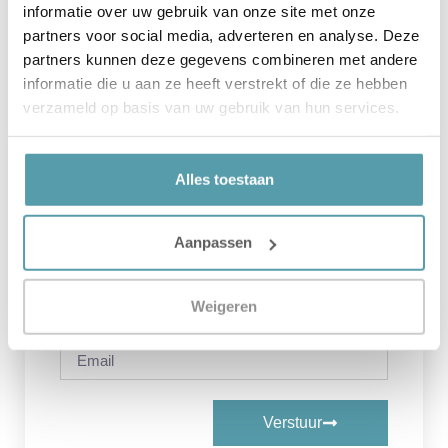
een nieuw bed, zijn geïnteresseerd in
informatie over uw gebruik van onze site met onze
een boxspring. Een bed kan tot wel 30
partners voor social media, adverteren en analyse. Deze
partners kunnen deze gegevens combineren met andere
informatie die u aan ze heeft verstrekt of die ze hebben
verzameld op basis van uw gebruik van hun services.
Contact Ons
Alles toestaan
Aanpassen
Weigeren
Verstuur