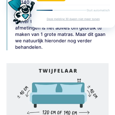
of 140 cm breed. Deze maten zijn ideaal
wanneer je niet genoeg ruimte hebt in de
Sluit automatisch
slaapkamer of logeerkamer voor een
Deze melding 30 dagen niet meer tonen
groter tweepersoons bed. Bij beide
afmetingen is het advies om gebruik te
maken van 1 grote matras. Maar dit gaan
we natuurlijk hieronder nog verder
behandelen.