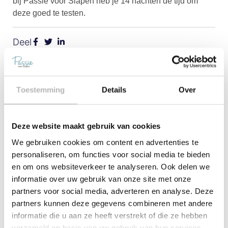
bij Passie voor Slapen heb je 14 nachten de tijd om
deze goed te testen.
Deel
Bekijk meer artikelen
Toestemming
Details
Over
Ergonomische Hoofdkussens
Ergonomische hoofdkussens zijn
hoofdkussens die goede en passende
ondersteuning bieden aan de slaper.
Deze website maakt gebruik van cookies
Het hoofdkussen is vaak voorzien van
vaste
We gebruiken cookies om content en advertenties te
personaliseren, om functies voor social media te bieden
en om ons websiteverkeer te analyseren. Ook delen we
Alles Over: Silvana Support
Hoofdkussens
informatie over uw gebruik van onze site met onze
Silvana Support: Ondersteuning van
partners voor social media, adverteren en analyse. Deze
de nekwervels is cruciaal: Woelen,
partners kunnen deze gegevens combineren met andere
draaien, niet uitgerust wakker worden:
talloze Nederlanders slapen slecht
informatie die u aan ze heeft verstrekt of die ze hebben
door klachten
verzameld op basis van uw gebruik van hun services.