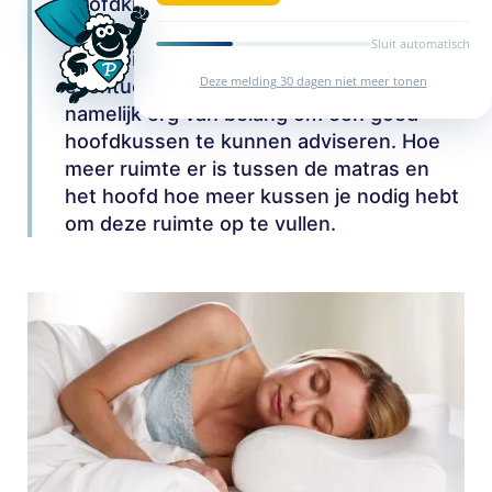
hoofdkussen kijkt onze expert naar hoe
je gebouwd bent. Naast je slaaphouding,
Sluit automatisch
hardheid van je eigen matras en
Deze melding 30 dagen niet meer tonen
eventuele lichamelijk klachten is dat
namelijk erg van belang om een goed
hoofdkussen te kunnen adviseren. Hoe
meer ruimte er is tussen de matras en
het hoofd hoe meer kussen je nodig hebt
om deze ruimte op te vullen.