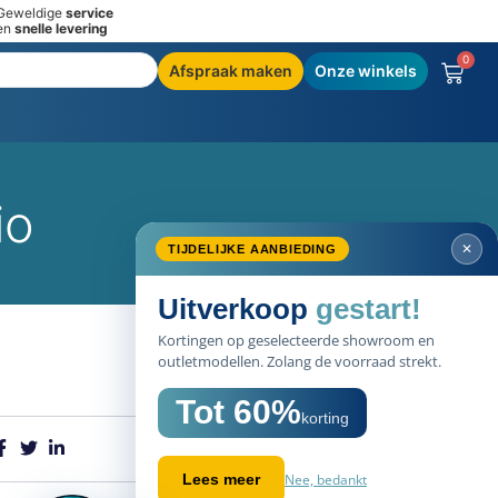
Geweldige
service
en
snelle levering
0
Afspraak maken
Onze winkels
io
✕
TIJDELIJKE AANBIEDING
Uitverkoop
gestart!
Kortingen op geselecteerde showroom en
outletmodellen. Zolang de voorraad strekt.
Tot 60%
korting
Nee, bedankt
Lees meer