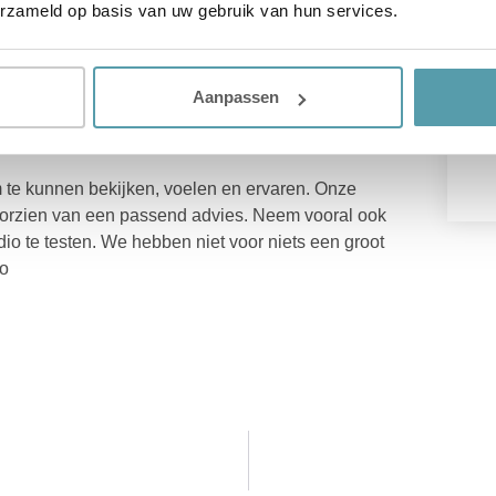
erzameld op basis van uw gebruik van hun services.
e slaper een passend
Aanpassen
om te kunnen bekijken, voelen en ervaren. Onze
 voorzien van een passend advies. Neem vooral ook
dio te testen. We hebben niet voor niets een groot
io