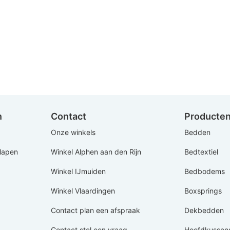
n
Contact
Producte
Onze winkels
Bedden
Slapen
Winkel Alphen aan den Rijn
Bedtextiel
Winkel IJmuiden
Bedbodems
Winkel Vlaardingen
Boxsprings
Contact plan een afspraak
Dekbedden
Contact stel een vraag
Hoofdkussen