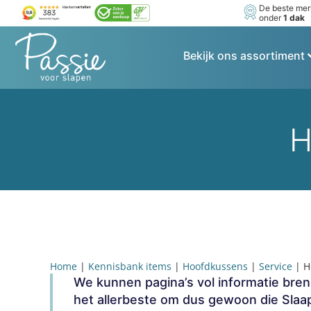
De beste me
onder
1 dak
Bekijk ons assortiment
H
Home
|
Kennisbank items
|
Hoofdkussens
|
Service
|
H
We kunnen pagina’s vol informatie bren
het allerbeste om dus gewoon die Sla