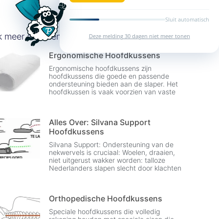
Sluit automatisch
k meer artikelen
Deze melding 30 dagen niet meer tonen
Ergonomische Hoofdkussens
Ergonomische hoofdkussens zijn
hoofdkussens die goede en passende
ondersteuning bieden aan de slaper. Het
hoofdkussen is vaak voorzien van vaste
Alles Over: Silvana Support
Hoofdkussens
Silvana Support: Ondersteuning van de
nekwervels is cruciaal: Woelen, draaien,
niet uitgerust wakker worden: talloze
Nederlanders slapen slecht door klachten
Orthopedische Hoofdkussens
Speciale hoofdkussens die volledig