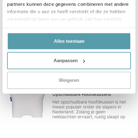
Alles Over: Silvana Support
partners kunnen deze gegevens combineren met andere
Hoofdkussens
informatie die u aan ze heeft verstrekt of die ze hebben
Silvana Support: Ondersteuning van
verzameld op basis van uw gebruik van hun services.
de nekwervels is cruciaal: Woelen,
draaien, niet uitgerust wakker worden:
talloze Nederlanders slapen slecht
door klachten
Alles toestaan
Orthopedische Hoofdkussens
Aanpassen
Speciale hoofdkussens die volledig
rekening houden met speciale eisen
die de gezondheid / het lichaam stelt
om lichamelijke ongemakken te
Weigeren
Opschudbare Hoofdkussens
Het opschudbare hoofdkussen is het
meest populair onder de slapers in
Nederland. Zolang je geen
nekklachten ervaart, rustig slaapt op