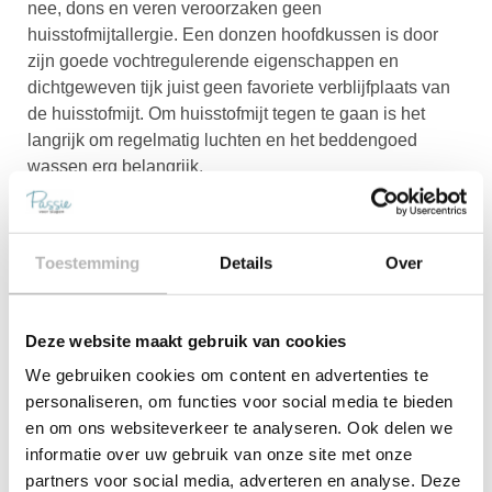
nee, dons en veren veroorzaken geen
huisstofmijtallergie. Een donzen hoofdkussen is door
zijn goede vochtregulerende eigenschappen en
dichtgeweven tijk juist geen favoriete verblijfplaats van
de huisstofmijt. Om huisstofmijt tegen te gaan is het
langrijk om regelmatig luchten en het beddengoed
wassen erg belangrijk.
Deel
Toestemming
Details
Over
Bekijk meer artikelen
Ergonomische Hoofdkussens
Deze website maakt gebruik van cookies
Ergonomische hoofdkussens zijn
We gebruiken cookies om content en advertenties te
hoofdkussens die goede en passende
ondersteuning bieden aan de slaper.
personaliseren, om functies voor social media te bieden
Het hoofdkussen is vaak voorzien van
en om ons websiteverkeer te analyseren. Ook delen we
vaste
informatie over uw gebruik van onze site met onze
partners voor social media, adverteren en analyse. Deze