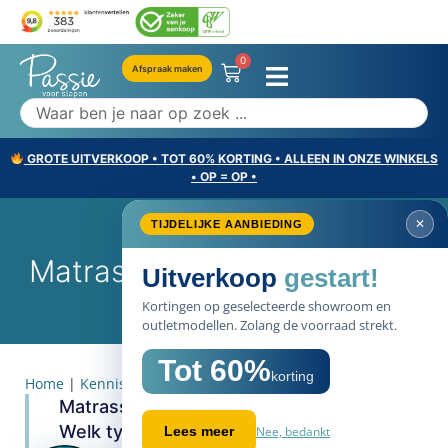
0
Afspraak maken
GROTE UITVERKOOP • TOT 60% KORTING • ALLEEN IN ONZE WINKELS
• OP = OP •
✕
TIJDELIJKE AANBIEDING
Matras Uitzoeken: Checklist
Uitverkoop
gestart!
Kortingen op geselecteerde showroom en
outletmodellen. Zolang de voorraad strekt.
Tot 60%
korting
Home
|
Kennisbank items
|
Matras uitzoeken: checklist
Matrassen zijn er in allerlei uitvoeringen.
Welk type het beste aanvoelt of past, is
Nee, bedankt
Lees meer