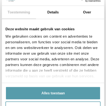
vooral niet om de informatie met ons te delen. Het is ons
dagelijkse werk!
Toestemming
Details
Over
Overige informatie waarover je
vast zou kunnen nadenken:
Deze website maakt gebruik van cookies
– Welk budget wil je gaan uittrekken?
We gebruiken cookies om content en advertenties te
– Gaat het alleen om een matras of een compleet
personaliseren, om functies voor social media te bieden
slaapsysteem?
en om ons websiteverkeer te analyseren. Ook delen we
– Heb je al een voorkeur voor een bepaald materiaal of
informatie over uw gebruik van onze site met onze
merk?
partners voor social media, adverteren en analyse. Deze
partners kunnen deze gegevens combineren met andere
Maak
hier snel een afspraak
in een van onze winkels!
informatie die u aan ze heeft verstrekt of die ze hebben
verzameld op basis van uw gebruik van hun services.
Deel
Alles toestaan
Bekijk meer artikelen
Topdekmatras