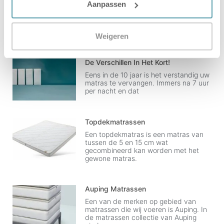
Aanpassen
Het is een ware trend in
slaapkamerland, de Topdek-matras.
Zoals elk product heeft ook een
topdek-matras voor- en nadelen. We
Weigeren
De Verschillen In Het Kort!
Eens in de 10 jaar is het verstandig uw
matras te vervangen. Immers na 7 uur
per nacht en dat
Topdekmatrassen
Een topdekmatras is een matras van
tussen de 5 en 15 cm wat
gecombineerd kan worden met het
gewone matras.
Auping Matrassen
Een van de merken op gebied van
matrassen die wij voeren is Auping. In
de matrassen collectie van Auping