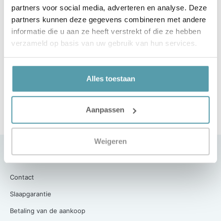
Direct na het beeindigen van het wasprogramma
partners voor social media, adverteren en analyse. Deze
dient het bedtextiel uit de machine gehaald te
partners kunnen deze gegevens combineren met andere
worden. Laat het bedtextiel nooit in natte toestand in
informatie die u aan ze heeft verstrekt of die ze hebben
de trommel liggen.
verzameld op basis van uw gebruik van hun services.
Gebruik van droogtrommel kan (op lage
droogtemperatuur en korte tijd). Echter aan de lucht
(op waslijn) droogt het bedtextiel het mooiste op en
Alles toestaan
kreukt het minder.
Wij wensen je veel gebruiksplezier met het aangekochte
Aanpassen
bedtextiel. Slaap Lekker!
Weigeren
Klantenservice
Contact
Slaapgarantie
Betaling van de aankoop