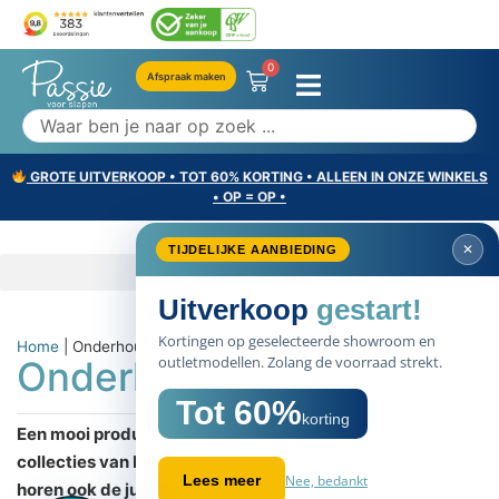
0
Afspraak maken
GROTE UITVERKOOP • TOT 60% KORTING • ALLEEN IN ONZE WINKELS
• OP = OP •
✕
TIJDELIJKE AANBIEDING
Uitverkoop
gestart!
Kortingen op geselecteerde showroom en
Home
|
Onderhoudsadvies
outletmodellen. Zolang de voorraad strekt.
Onderhoudsadvies
Tot 60%
korting
Een mooi product, dat is wat je mag verwachten van de
collecties van Beddinghouse. Maar bij een mooi product
Nee, bedankt
Lees meer
horen ook de juiste wasadviezen om extra lang te kunnen