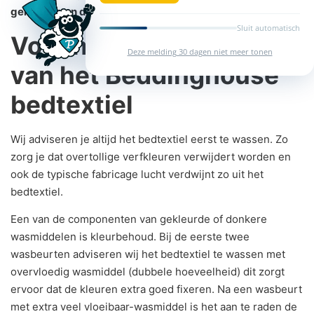
genieten van de mooie collecties in je slaapkamer.
Sluit automatisch
Voor het eerste gebruik
Deze melding 30 dagen niet meer tonen
van het Beddinghouse
bedtextiel
Wij adviseren je altijd het bedtextiel eerst te wassen. Zo
zorg je dat overtollige verfkleuren verwijdert worden en
ook de typische fabricage lucht verdwijnt zo uit het
bedtextiel.
Een van de componenten van gekleurde of donkere
wasmiddelen is kleurbehoud. Bij de eerste twee
wasbeurten adviseren wij het bedtextiel te wassen met
overvloedig wasmiddel (dubbele hoeveelheid) dit zorgt
ervoor dat de kleuren extra goed fixeren. Na een wasbeurt
met extra veel vloeibaar-wasmiddel is het aan te raden de