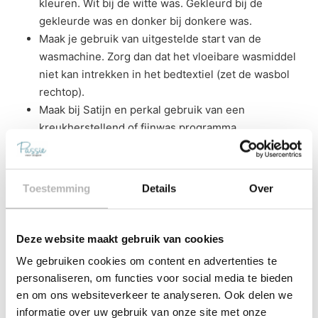
kleuren. Wit bij de witte was. Gekleurd bij de
gekleurde was en donker bij donkere was.
Maak je gebruik van uitgestelde start van de
wasmachine. Zorg dan dat het vloeibare wasmiddel
niet kan intrekken in het bedtextiel (zet de wasbol
rechtop).
Maak bij Satijn en perkal gebruik van een
kreukherstellend of fijnwas programma.
Het bedtextiel is altijd (check van te voren het
wasvoorschrift label in het product) geschikt om op
60 graden gewassen te worden. Echter bij 40 graden
Toestemming
Details
Over
blijft het bedtextiel mooier en ook het milieu wordt
minder belast.
Laat het bedtextiel nooit in water staan: dus niet
Deze website maakt gebruik van cookies
inweken of bij handwas stil laten staan. Denk ook aan
We gebruiken cookies om content en advertenties te
de zogenoemde spoelstop (bij sommige
personaliseren, om functies voor social media te bieden
wasautomaten in te stellen, hierdoor blijft het water
en om ons websiteverkeer te analyseren. Ook delen we
ook staan).
informatie over uw gebruik van onze site met onze