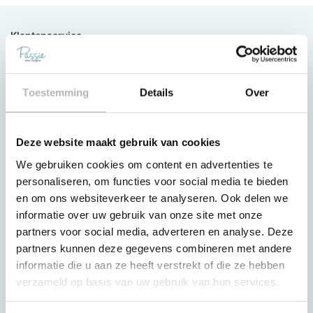
Klantenservice
Contact
Slaapgarantie
Toestemming
Details
Over
Betaling van de aankoop
Bezorging & Montage
Deze website maakt gebruik van cookies
Mijn account
We gebruiken cookies om content en advertenties te
personaliseren, om functies voor social media te bieden
Klantenservice
en om ons websiteverkeer te analyseren. Ook delen we
Bezorg- en retour condities
informatie over uw gebruik van onze site met onze
Passie voor Slapen
partners voor social media, adverteren en analyse. Deze
partners kunnen deze gegevens combineren met andere
Projecten
informatie die u aan ze heeft verstrekt of die ze hebben
verzameld op basis van uw gebruik van hun services.
Werken bij Passie voor Slapen
Over ons