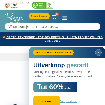
0
Afspraak maken
GROTE UITVERKOOP • TOT 60% KORTING • ALLEEN IN ONZE WINKELS
• OP = OP •
✕
TIJDELIJKE AANBIEDING
Uitverkoop
gestart!
Kortingen op geselecteerde showroom en
outletmodellen. Zolang de voorraad strekt.
Tot 60%
korting
Nee, bedankt
Lees meer