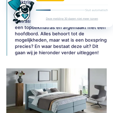
elektrisch verstelbaar of juist vlak. Een
boxspring bestaat uit een boxspring
Sluit automatisch
bodem op pootjes, met daarop
Deze melding 30 dagen niet meer tonen
matrassen, eventueel gestoffeerd met
een topdekmatras en afgemaakt met een
hoofdbord. Alles behoort tot de
mogelijkheden, maar wat is een boxspring
precies? En waar bestaat deze uit? Dit
gaan wij je hieronder verder uitleggen!