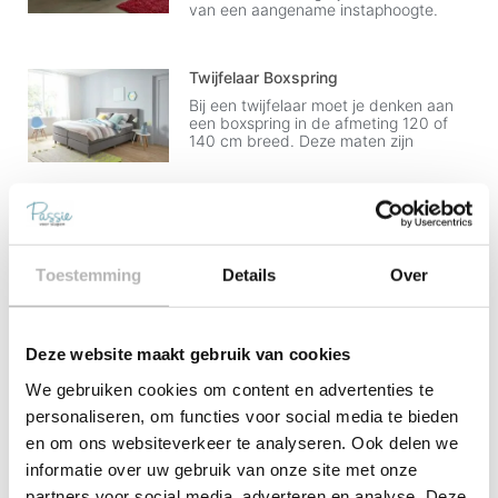
van een aangename instaphoogte.
Twijfelaar Boxspring
Bij een twijfelaar moet je denken aan
een boxspring in de afmeting 120 of
140 cm breed. Deze maten zijn
1 Persoons Boxsprings
Eenpersoons boxsprings zijn er in veel
verschillende soorten en maten en van
alle gemakken voorzien, zo kun je de
Toestemming
Details
Over
boxspring
Deze website maakt gebruik van cookies
2 Persoons Boxspring
Tweepersoons boxsprings zijn in een
We gebruiken cookies om content en advertenties te
aantal maten beschikbaar, en
personaliseren, om functies voor social media te bieden
helemaal aan te passen en te stylen
naar eigen wens. Zo
en om ons websiteverkeer te analyseren. Ook delen we
informatie over uw gebruik van onze site met onze
partners voor social media, adverteren en analyse. Deze